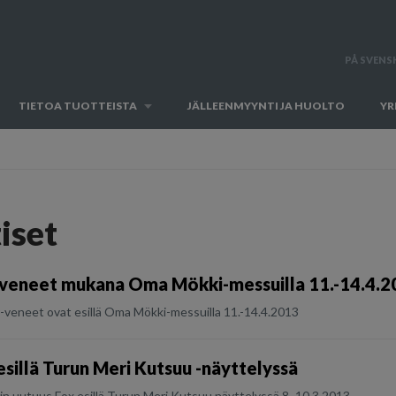
PÅ SVENS
TIETOA TUOTTEISTA
JÄLLEENMYYNTI JA HUOLTO
YR
iset
-veneet mukana Oma Mökki-messuilla 11.-14.4.2
r-veneet ovat esillä Oma Mökki-messuilla 11.-14.4.2013
 esillä Turun Meri Kutsuu -näyttelyssä
rin uutuus Fox esillä Turun Meri Kutsuu näyttelyssä 8.-10.3.2013