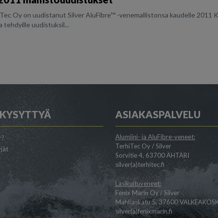
ec Oy on uudistanut Silver AluFibre™ -venemallistonsa kaudelle 2011 Kok
 tehdyille uudistuksil...
 KYSYTTYÄ
ASIAKASPALVELU
Alumiini- ja AluFibre-veneet:
r?
TerhiTec Oy / Silver
jät
Sorvitie 4, 63700 ÄHTÄRI
silver(a)terhitec.fi
Lasikuituveneet:
Fenix Marin Oy / Silver
Mahliankatu 5, 37600 VALKEAKOSK
silver(a)fenixmarin.fi