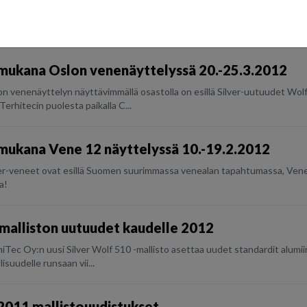
Tec Oy and Kellox AS have signed a long term distribution agreement for
nufacturer of Terhi, Silver...
 mukana Oslon venenäyttelyssä 20.-25.3.2012
n venenäyttelyn näyttävimmällä osastolla on esillä Silver-uutuudet Wo
Terhitecin puolesta paikalla C...
 mukana Vene 12 näyttelyssä 10.-19.2.2012
er-veneet ovat esillä Suomen suurimmassa venealan tapahtumassa, Vene 
a!
-malliston uutuudet kaudelle 2012
iTec Oy:n uusi Silver Wolf 510 -mallisto asettaa uudet standardit alumii
lisuudelle runsaan vii...
 2011 mallistouudistukset