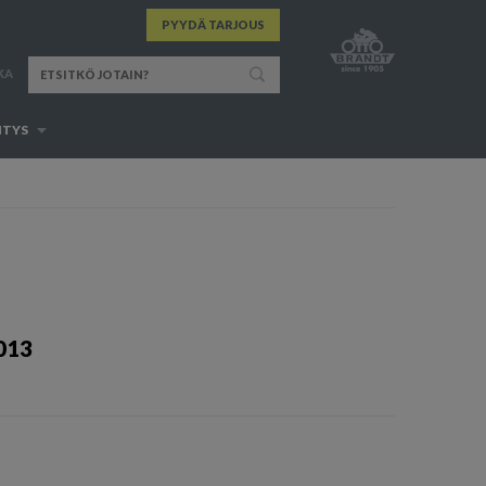
PYYDÄ TARJOUS
KA
ITYS
013