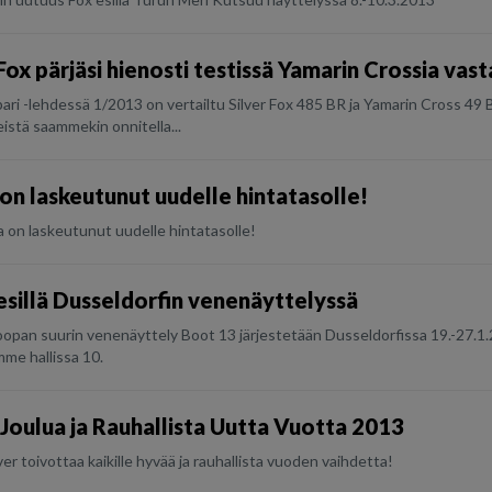
Fox pärjäsi hienosti testissä Yamarin Crossia vas
ari -lehdessä 1/2013 on vertailtu Silver Fox 485 BR ja Yamarin Cross 49 B
istä saammekin onnitella...
on laskeutunut uudelle hintatasolle!
 on laskeutunut uudelle hintatasolle!
 esillä Dusseldorfin venenäyttelyssä
opan suurin venenäyttely Boot 13 järjestetään Dusseldorfissa 19.-27.1.
me hallissa 10.
Joulua ja Rauhallista Uutta Vuotta 2013
ver toivottaa kaikille hyvää ja rauhallista vuoden vaihdetta!