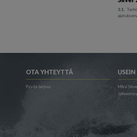
3.1.
TerhiT
ajatuksena
OTA YHTEYTTÄ
USEIN
Pyydä tarjous
Miksi Silve
Jälleenmyy