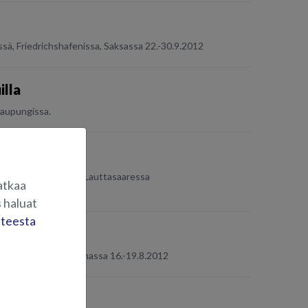
ssä, Friedrichshafenissa, Saksassa 22.-30.9.2012
illa
kaupungissa.
ä
näyttelyssä HSK:lla Lauttasaaressa
atkaa
 haluat
steesta
-näyttelyssä
essa HSK:n kerhosatamassa 16.-19.8.2012
ats in Norway.