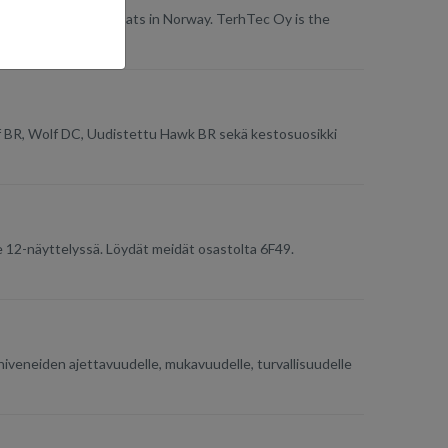
 Silver AluFibre™ boats in Norway. TerhTec Oy is the
lf BR, Wolf DC, Uudistettu Hawk BR sekä kestosuosikki
12-näyttelyssä. Löydät meidät osastolta 6F49.
niveneiden ajettavuudelle, mukavuudelle, turvallisuudelle