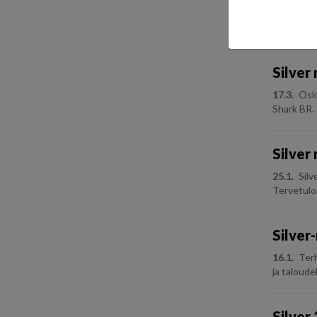
5.8.
Terhi
Finnish ma
Silver
17.3.
Oslo
Shark BR. 
Silver
25.1.
Silv
Tervetulo
Silver
16.1.
Terh
ja taloudel
Silver