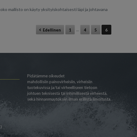
o mallisto on käyty yksityiskohtaisesti läpi ja johtavana
...
Edellinen
1
4
5
6
Pidätämme oikeudet
mahdollisiin painovirheisiin, virheisiin
tuotekuvissa ja/tai virheelliseen tietoon
johtuen teknisestä tai inhimillisestä virheestä,
sekä hinnanmuutoksiin ilman erillistä ilmoitusta.
I