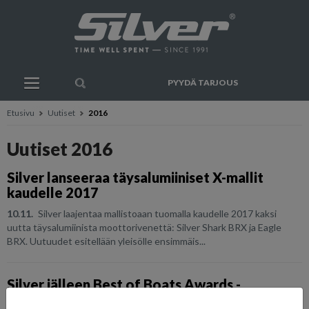
PYYDÄ TARJOUS
Etusivu
Uutiset
2016
Uutiset 2016
Silver lanseeraa täysalumiiniset X-mallit
kaudelle 2017
10.11.
Silver laajentaa mallistoaan tuomalla kaudelle 2017 kaksi
uutta täysalumiinista moottorivenettä: Silver Shark BRX ja Eagle
BRX. Uutuudet esitellään yleisölle ensimmäis...
Silver jälleen Best of Boats Awards -
finaalissa!