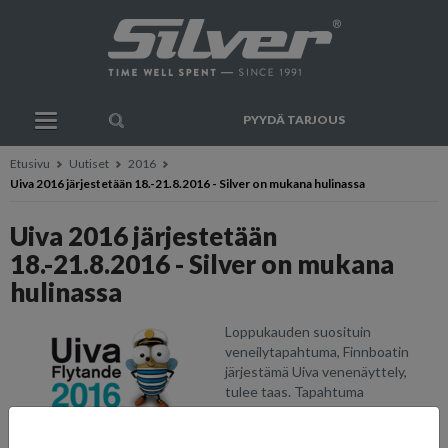
PYYDÄ TARJOUS
Etusivu
Uutiset
2016
Uiva 2016 järjestetään 18.-21.8.2016 - Silver on mukana hulinassa
Uiva 2016 järjestetään
18.-21.8.2016 - Silver on mukana
hulinassa
Loppukauden suosituin
veneilytapahtuma, Finnboatin
järjestämä Uiva venenäyttely,
tulee taas. Tapahtuma
järjestetään
Helsingin
Lauttasaaressa 18.-21.8.2016
ja