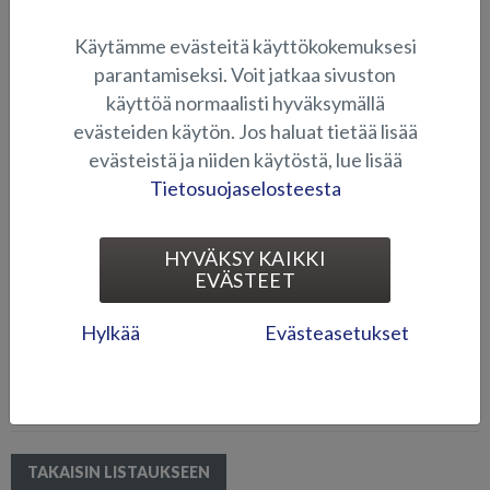
Silver on tietenkin mukana laajalla
mallistolla. Uivan aikana pääset näkemään niin uuden Eaglen kuin
Käytämme evästeitä käyttökokemuksesi
monet tutut Silver-suosikit. E-laiturilta löydät mm. Fox BR, Wolf
Avant, Hawk BR, Shark BR ja Wolf DC -mallit, sekä kaksi eri versiota
parantamiseksi. Voit jatkaa sivuston
uudesta Eagle BR 640:stä (150 hv / 200 hv perämoottorilla).
käyttöä normaalisti hyväksymällä
Eagle BR 150 hv:n Hondalla on lisäksi koeajossa Kipparin
evästeiden käytön. Jos haluat tietää lisää
koeajolaiturissa. Voit varata koeajoajan Kipparin teltassa
evästeistä ja niiden käytöstä, lue lisää
näyttelyalueella.
Tietosuojaselosteesta
Tule mukaan ja varmista, että saat haluamasi veneen ensi kaudelle -
jos olet nopea, saatat jopa saada uuden veneesi jo nyt loppukesästä,
jolloin pääset vielä nauttimaan ilta-auringosta kuunnellen aaltojen
HYVÄKSY KAIKKI
liplatusta. Uiva on yksi kauden kaupallisimmista veneilytapahtumista
EVÄSTEET
- tule ja koe!
Hylkää
Evästeasetukset
Lisätietoja Uiva 2016 -tapahtumasta sekä tarkempia lipputietoja
löydät osoitteesta:
www.uiva.fi
Lämpimästi tervetuloa mukaan - nähdään E-laiturilla!
TAKAISIN LISTAUKSEEN