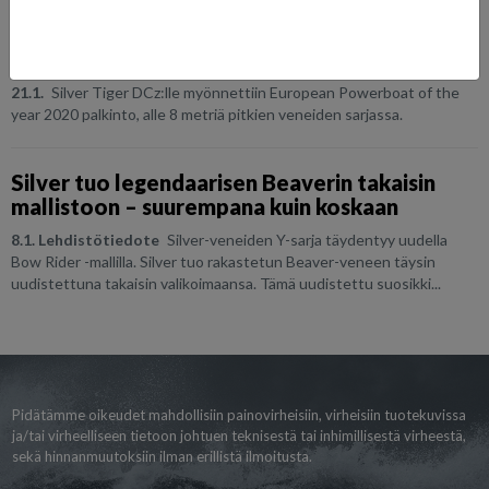
Silver Tiger DCz:lle jälleen arvostettu
palkinto!
21.1.
Silver Tiger DCz:lle myönnettiin European Powerboat of the
year 2020 palkinto, alle 8 metriä pitkien veneiden sarjassa.
Silver tuo legendaarisen Beaverin takaisin
mallistoon – suurempana kuin koskaan
8.1. Lehdistötiedote
Silver-veneiden Y-sarja täydentyy uudella
Bow Rider -mallilla. Silver tuo rakastetun Beaver-veneen täysin
uudistettuna takaisin valikoimaansa. Tämä uudistettu suosikki...
Pidätämme oikeudet mahdollisiin painovirheisiin, virheisiin tuotekuvissa
ja/tai virheelliseen tietoon johtuen teknisestä tai inhimillisestä virheestä,
sekä hinnanmuutoksiin ilman erillistä ilmoitusta.