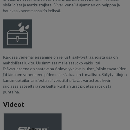
sisätiloista ja matkustajista. Silver-veneillä ajaminen on helppoa ja
hauskaa kovemmassakin kelissä.
Kaikissa venemalleissamme on reilusti säilytystilaa, joista osa on
mahdollista lukita. Uusimmissa malleissa joko vakio- tai
lisävarusteena on saatavana Abloyn yksiavainlukot, jolloin tavaroiden
jättäminen veneeseen pidemmäksi aikaa on turvallista. Säilytystilojen
kansimuotoilun ansiosta säilytystilat pitävät varusteet hyvin
suojassa sateelta ja roiskeilta, kunhan urat pidetään roskista
puhtaina.
Videot