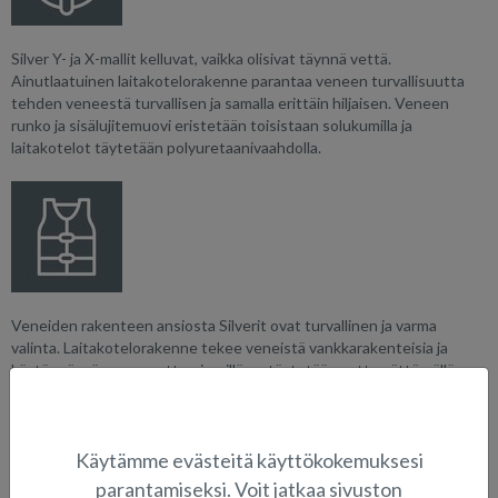
Silver Y- ja X-mallit kelluvat, vaikka olisivat täynnä vettä.
Ainutlaatuinen laitakotelorakenne parantaa veneen turvallisuutta
tehden veneestä turvallisen ja samalla erittäin hiljaisen. Veneen
runko ja sisälujitemuovi eristetään toisistaan solukumilla ja
laitakotelot täytetään polyuretaanivaahdolla.
Veneiden rakenteen ansiosta Silverit ovat turvallinen ja varma
valinta. Laitakotelorakenne tekee veneistä vankkarakenteisia ja
käytännössä uppoamattomia, sillä ne täytetään vettymättömällä
polyuretaanivaahdolla, joka toimii kellukkeena ja rakenteen
vahvikkeena. Silver on myös turvallinen ostaa, sillä tiedät, että vene
on kotimaista käsityötä ja se on tehty vankalla ammattitaidolla
Käytämme evästeitä käyttökokemuksesi
Suomalaisiin olosuhteisiin sopivaksi.
parantamiseksi. Voit jatkaa sivuston