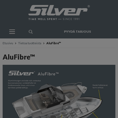
PYYDÄ TARJOUS
Etusivu
Tietoa tuotteista
AluFibre™
AluFibre™