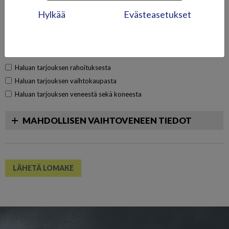
Sähköposti *
Hylkää
Evästeasetukset
Haluan tarjouksen rahoituksesta
Haluan tarjouksen vaihtokaupasta
Haluan tarjouksen veneestä sekä koneesta
MAHDOLLISEN VAIHTOVENEEN TIEDOT
LÄHETÄ LOMAKE