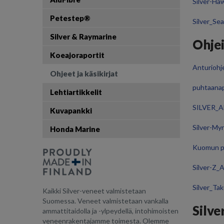
Silver-Haw
Petestep®
Silver_Sea
Silver & Raymarine
Ohjei
Koeajoraportit
Anturiohje
Ohjeet ja käsikirjat
puhtaanap
Lehtiartikkelit
SILVER_Al
Kuvapankki
Silver-My
Honda Marine
Kuomun p
Silver-Z_
Silver_Ta
Kaikki Silver-veneet valmistetaan
Suomessa. Veneet valmistetaan vankalla
Silve
ammattitaidolla ja -ylpeydellä, intohimoisten
veneenrakentajamme toimesta. Olemme