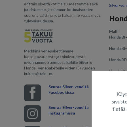
erittäin ylpeitä kotimaisuudestamme sekä
Silver-ve
juuristamme, ja näemme kotimaisuuden
suurena valttina, jota haluamme vaalia myös
Hond
tulevaisuudessa.
Malli
Honda BF
Honda BF
Merkkinä venepakettiemme
luotettavuudesta ja toimivuudesta
Honda BF
myönnämme Suomessa kaikille Silver &
Honda -venepaketeille viiden (5) vuoden
Honda BF
kuluttajatakuun.
Honda BF
Seuraa Silver-veneitä
Facebookissa
Käyt
Honda BF
sivust
Honda BF
Seuraa Silver-veneitä
tietää 
Instagramissa
Honda B