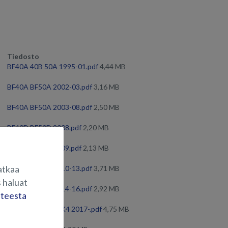
Tiedosto
BF40A 40B 50A 1995-01.pdf
4,44 MB
BF40A BF50A 2002-03.pdf
3,16 MB
BF40A BF50A 2003-08.pdf
2,50 MB
BF40D BF50D 2008.pdf
2,20 MB
BF40D BF50D 2009.pdf
2,13 MB
atkaa
BF40D BF50D 2010-13.pdf
3,71 MB
 haluat
BF40D BF50D 2014-16.pdf
2,92 MB
steesta
BF40DK4 BF50DK4 2017-.pdf
4,75 MB