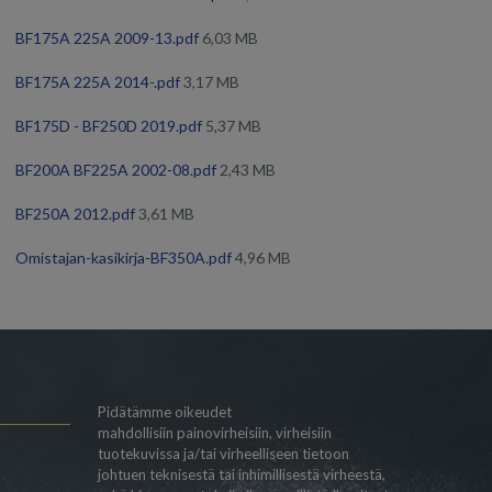
BF175A 225A 2009-13.pdf
6,03 MB
BF175A 225A 2014-.pdf
3,17 MB
BF175D - BF250D 2019.pdf
5,37 MB
BF200A BF225A 2002-08.pdf
2,43 MB
BF250A 2012.pdf
3,61 MB
Omistajan-kasikirja-BF350A.pdf
4,96 MB
Pidätämme oikeudet
mahdollisiin painovirheisiin, virheisiin
tuotekuvissa ja/tai virheelliseen tietoon
johtuen teknisestä tai inhimillisestä virheestä,