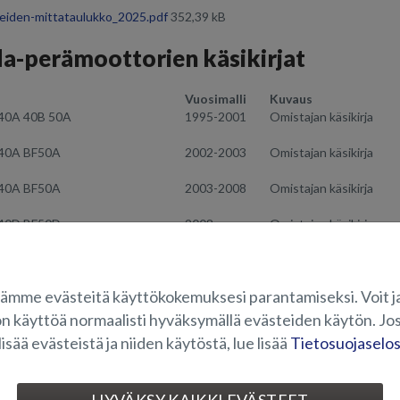
neiden-mittataulukko_2025.pdf
352,39 kB
a-perämoottorien käsikirjat
Vuosimalli
Kuvaus
40A 40B 50A
1995-2001
Omistajan käsikirja
40A BF50A
2002-2003
Omistajan käsikirja
40A BF50A
2003-2008
Omistajan käsikirja
40D BF50D
2008
Omistajan käsikirja
40D BF50D
2009
Omistajan käsikirja
ämme evästeitä käyttökokemuksesi parantamiseksi. Voit j
40D BF50D
2010-2013
Omistajan käsikirja
on käyttöä normaalisti hyväksymällä evästeiden käytön. Jos
40D BF50D
2014-2016
Omistajan käsikirja
lisää evästeistä ja niiden käytöstä, lue lisää
Tietosuojaselo
F40DK4 BF50DK4
2017-
Omistajan käsikirja