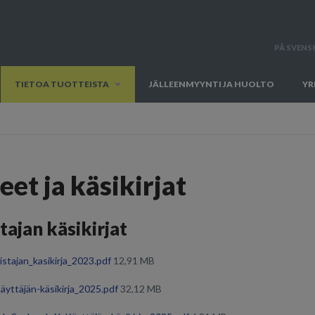
PÅ SVENS
TIETOA TUOTTEISTA
JÄLLEENMYYNTI JA HUOLTO
YR
eet ja käsikirjat
ajan käsikirjat
stajan_kasikirja_2023.pdf
12,91 MB
̈yttäjän-käsikirja_2025.pdf
32,12 MB