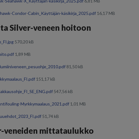
k-Seahawk-X_Käyttäjän-käsikirja_2025.pdf
6,81 MB
hawk-Condor-Cabin_Käyttäjän-käsikirja_2025.pdf
16,17 MB
ta Silver-veneen hoitoon
_FI.jpg
570,20 kB
ito.pdf
1,89 MB
umiiniveneen_pesuohje_2010.pdf
81,50 kB
rkkymaalaus_FI.pdf
151,17 kB
akkausohje_FI_SE_ENG.pdf
547,56 kB
Antifouling-Myrkkymaalaus_2021.pdf
1,01 MB
kuuehdot_2023_FI.pdf
51,74 kB
r-veneiden mittataulukko