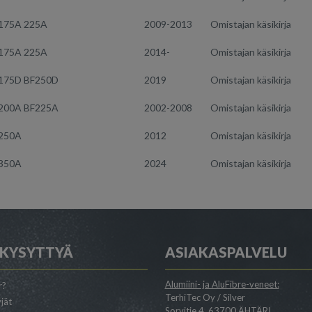
175A 225A
2009-2013
Omistajan käsikirja
175A 225A
2014-
Omistajan käsikirja
175D BF250D
2019
Omistajan käsikirja
200A BF225A
2002-2008
Omistajan käsikirja
250A
2012
Omistajan käsikirja
350A
2024
Omistajan käsikirja
 KYSYTTYÄ
ASIAKASPALVELU
Alumiini- ja AluFibre-veneet:
r?
TerhiTec Oy / Silver
jät
Sorvitie 4, 63700 ÄHTÄRI