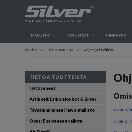
MALLISTO
VARUSTEET
HINNASTO
Etusivu
Tietoa tuotteista
Ohjeet ja käsikirjat
Ohj
TIETOA TUOTTEISTA
Hyttiveneet
Omist
Artikkeli: Erikoisjoukot & Silver
Silver_Omi
Täysalumiininen Hawk-mallisto
Opas: Ensiveneen valinta
Silver-Z_Ka
AluFibre™