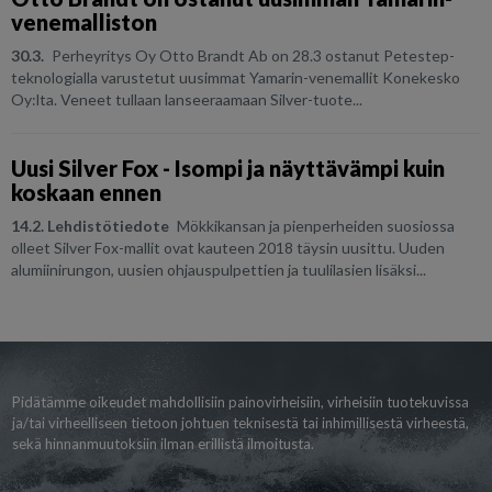
venemalliston
30.3.
Perheyritys Oy Otto Brandt Ab on 28.3 ostanut Petestep-
teknologialla varustetut uusimmat Yamarin-venemallit Konekesko
Oy:lta. Veneet tullaan lanseeraamaan Silver-tuote...
Uusi Silver Fox - Isompi ja näyttävämpi kuin
koskaan ennen
14.2. Lehdistötiedote
Mökkikansan ja pienperheiden suosiossa
olleet Silver Fox-mallit ovat kauteen 2018 täysin uusittu. Uuden
alumiinirungon, uusien ohjauspulpettien ja tuulilasien lisäksi...
Pidätämme oikeudet mahdollisiin painovirheisiin, virheisiin tuotekuvissa
ja/tai virheelliseen tietoon johtuen teknisestä tai inhimillisestä virheestä,
sekä hinnanmuutoksiin ilman erillistä ilmoitusta.