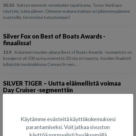
30.10.
Syksyn menevin veneilyalan tapahtuma, Turun VenExpo-
näyttely, tulee jälleen. Olemme mukana kolmen eri jälleenmyyjämme
osastoilla, tervetuloa tutustumaan!
Silver Fox on Best of Boats Awards -
finaalissa!
13.9.
Kuluneen kauden aikana Best of Boats Awards -tuomaristo on
koeajanut yli 500 uutuusvenettä 20:sta eri maasta. Vuoden finalistit
julkaistiin keskiviikkona Cannes'in ven...
SILVER TIGER – Uutta eläimellistä voimaa
Day Cruiser -segmenttiin
16.8. Lehdistötiedote
Kesän 2018 alussa julkaistu
kahdeksanmetrinen, täysin lasikuituinen Silver Raptor saa syksyllä
seuraa pikkuveljestä Silver Tiger DC:stä. Tiger on Silver Z-
lasikuitumal...
Käytämme evästeitä käyttökokemuksesi
parantamiseksi. Voit jatkaa sivuston
käyttöä normaalisti hyväksymällä