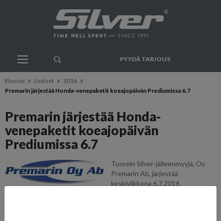
PYYDÄ TARJOUS
Etusivu
Uutiset
2016
Premarin järjestää Honda-venepaketit koeajopäivän Prediumissa 6.7
Premarin järjestää Honda-
venepaketit koeajopäivän
Prediumissa 6.7
Tuorein Silver-jälleenmyyjä, Oy
Premarin Ab, järjestää
keskiviikkona 6.7.2016
koeajoiltapäivän Prediumissa
Raaseporissa.
Premarin, joka on jo vuosia kuulunut Honda-venepakettien