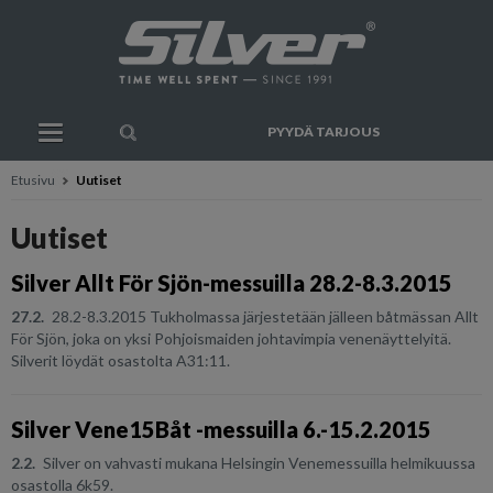
PYYDÄ TARJOUS
Etusivu
Uutiset
Uutiset
Silver Allt För Sjön-messuilla 28.2-8.3.2015
27.2.
28.2-8.3.2015 Tukholmassa järjestetään jälleen båtmässan Allt
För Sjön, joka on yksi Pohjoismaiden johtavimpia venenäyttelyitä.
Silverit löydät osastolta A31:11.
Silver Vene15Båt -messuilla 6.-15.2.2015
2.2.
Silver on vahvasti mukana Helsingin Venemessuilla helmikuussa
osastolla 6k59.