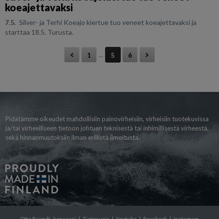
koeajettavaksi
7.5.
Silver- ja Terhi Koeajo kiertue tuo veneet koeajettavaksi ja
starttaa 18.5. Turusta.
...
1
5
6
Pidätämme oikeudet mahdollisiin painovirheisiin, virheisiin tuotekuvissa
ja/tai virheelliseen tietoon johtuen teknisestä tai inhimillisestä virheestä,
sekä hinnanmuutoksiin ilman erillistä ilmoitusta.
Otto Brandt -konserni
|
Tietosuoja
|
Youtube
|
Facebook
|
Instagram