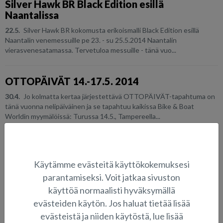
Silver Hawk BR Black Edition esillä
Naantalissa
22.5.
Silver Hawk BR kokomusta erikoismalli Black Edition esillä
Naantalin venemessuille pe 23. - su 25.5.2014 Naantalin
vierasvenesatamassa. Tervetuloa messuille - tänä vuo...
OTTOPÄIVÄT 14.-17.5. 2014
30.4.
Jo kolmatta kertaa järjestettävä OTTOPÄIVÄT-tapahtuma on
tänä vuonna nelipäiväinen ja se tapahtuu kaikissa Bike & Boat
Worldin myymälöissä: Turussa 14.5., Tampereella...
Silver Meri Kutsuu -messuilla Turussa
14.-16.3.2014
Käytämme evästeitä käyttökokemuksesi
12.3.
Silver-veneet ovat esillä Meri Kutsuu -messuilla Turun
parantamiseksi. Voit jatkaa sivuston
messukeskuksessa 14.-16.3. pe 10-19, la 10-18, su 10-17. Tervetuloa
käyttöä normaalisti hyväksymällä
tutustumaan Suomen tyylikkäimpiin alumiinive...
evästeiden käytön. Jos haluat tietää lisää
evästeistä ja niiden käytöstä, lue lisää