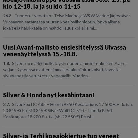
klo 12-18, la ja su klo 11-15
26.8.
Tunnetut venetalot Telva Marine ja W&W Marine järjestävät
Vuosaaren satamassa suuren koeajoviikonlopun, jonka aikana
jokaisella halukkaalla on mahdollisuus kokeilla mi...
Uusi Avant-mallisto ensiesittelyssä Uivassa
venenäyttelyssä 15.-18.8.
1.8.
Silver tuo markkinoille täysin uuden alumiinirunkoisen Avant‐
sarjan. Kyseessä ovat ensimmäiset alumiinirunkoiset, leveällä
sivupulpetilla varustetut venemallit. Vuoden...
Silver & Honda nyt kesähintaan!
3.7.
Silver Fox DC 485 + Honda BF50 Kesätarjous 17 500 € + tk. (sh.
20 845 €) Etusi 3 345 € Silver Wolf DC 510 + Honda BF50
Kesätarjous 18 900 € + tk. (sh. 22 550 €) Etusi...
Silver- ja Terhi koeajokiertue tuo veneet