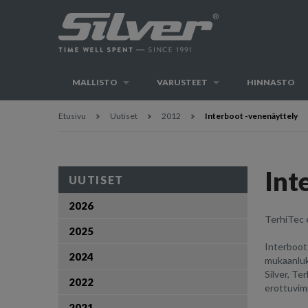
MALLISTO
VARUSTEET
HINNASTO
Etusivu
Uutiset
2012
Interboot -venenäyttely
Int
UUTISET
2026
TerhiTec e
2025
Interboot 
2024
mukaanluki
Silver, Te
2022
erottuvim
2021