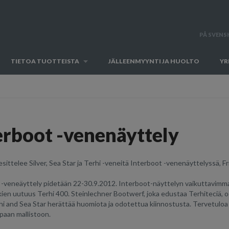
PÅ SVENS
TIETOA TUOTTEISTA
JÄLLEENMYYNTI JA HUOLTO
YR
erboot -venenäyttely
sittelee Silver, Sea Star ja Terhi -veneitä Interboot -venenäyttelyssä, F
-veneäyttely pidetään 22-30.9.2012. Interboot-näyttelyn vaikuttavimmalta 
en uutuus Terhi 400. Steinlechner Bootwerf, joka edustaa Terhiteciä, o
rhi and Sea Star herättää huomiota ja odotettua kiinnostusta. Tervetul
paan mallistoon.