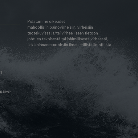
Pidätämme oikeudet
mahdollisiin painovirheisiin, virheisiin
tuotekuvissa ja/tai virheelliseen tietoon
johtuen teknisestä tai inhimillisestä virheestä,
sekä hinnanmuutoksiin ilman erillistä ilmoitusta.
I
än
Silver-