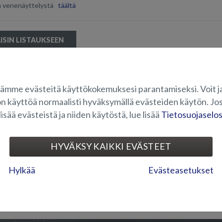
ja venenäyttelystä
täältä
ISIN LISTAUKSEEN
ämme evästeitä käyttökokemuksesi parantamiseksi. Voit j
on käyttöä normaalisti hyväksymällä evästeiden käytön. Jos
lisää evästeistä ja niiden käytöstä, lue lisää
Tietosuojaselo
HYVÄKSY KAIKKI EVÄSTEET
Hylkää
Evästeasetukset