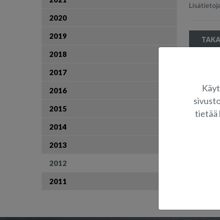
Lisätieto
2020
2019
TAKA
2018
2017
Käyt
2016
sivust
2015
tietää 
2014
2013
2012
2011