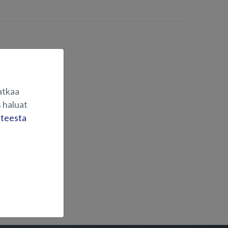
atkaa
 haluat
steesta