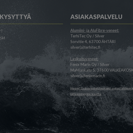
 KYSYTTYÄ
ASIAKASPALVELU
Alumiini- ja AluFibre-veneet:
r?
TerhiTec Oy / Silver
jät
Sorvitie 4, 63700 ÄHTÄRI
silver(a)terhitec.fi
Lasikuituveneet:
Fenix Marin Oy / Silver
Mahliankatu 5, 37600 VALKEAKOSK
silver(a)fenixmarin.fi
Huom! Lisävarustetilaukset/-ostot lähimm
jälleenmyyjäsi
kautta.