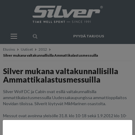
PYYDÄ TARJOUS
Etusivu
Uutiset
2012
Silver mukana valtakunnallisilla Ammattikalastusmessuilla
Silver mukana valtakunnallisilla
Ammattikalastusmessuilla
Silver Wolf DC ja Cabin ovat esillä valtakunnallisilla
ammattikalastusmessuilla Uudessakaupungissa ammattioppilaitos
Novidan tiloissa. Silverit löytyvät MikMarinen osastolta.
Messut ovat avoinna yleisölle 31.8. klo 10-18 sekä 1.9.2012 klo 10-
15.
Lisätietoja messuista löydät
täältä.