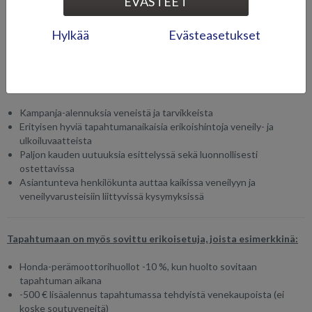
EVÄSTEET
Uutuuksia, varusteita ja kampanjaetuja
Hylkää
Evästeasetukset
Tapahtuma ei ole pelkkiä veneitä ja niihin tutustumista – mukana on
myös runsaasti veneilyyn liittyviä uutuuksia, tarvikkeita ja varusteita.
Päivän aikana on mahdollisuus hyödyntää vain tapahtuman ajan
voimassa olevia kampanjaetuja.
Kampanja-alennuksia veneistä ja tarvikkeista
Erityisen hyviä tapahtumanaikaisia erikoishintoja veneily- ja
ulkoiluvaatteista
Paljon kauden uutuuksia esittelyssä sekä luonnollisesti
ostettavissa
Asiantunteva henkilökunta auttaa kaikissa veneilyyn ja
veneilyvarusteisiin liittyvissä kysymyksissä
Tapahtumaan on myös sovittu erikoisetuja, joista esimerkkinä:
Honda-perämoottorihuollot -10 %, kun huolto sovitaan
tapahtuman aikana
-500 € lisäalennus tapahtumassa tehdyistä venekaupoista (ei
koske soutuveneitä)