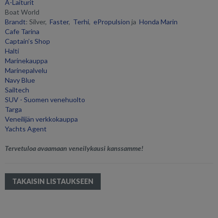
A-Laiturit
Boat World
Brandt
: Silver,
Faster
,
Terhi
,
ePropulsion
ja
Honda Marin
Cafe Tarina
Captain’s Shop
Halti
Marinekauppa
Marinepalvelu
Navy Blue
Sailtech
SUV - Suomen venehuolto
Targa
Veneilijän verkkokauppa
Yachts Agent
Tervetuloa avaamaan veneilykausi kanssamme!
TAKAISIN LISTAUKSEEN