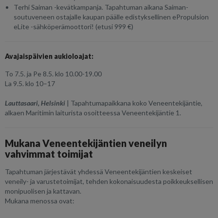
Terhi Saiman -kevätkampanja. Tapahtuman aikana Saiman-
soutuveneen ostajalle kaupan päälle edistyksellinen ePropulsion
eLite -sähköperämoottori! (etusi 999 €)
Avajaispäivien aukioloajat:
To 7.5. ja Pe 8.5. klo 10.00-19.00
La 9.5. klo 10–17
Lauttasaari, Helsinki
| Tapahtumapaikkana koko Veneentekijäntie,
alkaen Maritimin laiturista osoitteessa Veneentekijäntie 1.
Mukana Veneentekijäntien veneilyn
vahvimmat toimijat
Tapahtuman järjestävät yhdessä Veneentekijäntien keskeiset
veneily- ja varustetoimijat, tehden kokonaisuudesta poikkeuksellisen
monipuolisen ja kattavan.
Mukana menossa ovat: