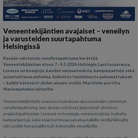
Veneentekijäntien avajaiset – veneilyn
ja varusteiden suurtapahtuma
Helsingissä
Kevään odotetuin veneilytapahtuma herättää
Veneentekijäntien eloon 7.–9.5.2026 Helsingin Lauttasaaressa.
Luvassa on koeajoja, kauden veneuutuuksia, kampanjaetuja sekä
asiantuntevaa palvelua, huikeista tunnelmasta puhumattakaan
– kaikki kätevästi yhden alueen sisällä, Maritimin portilta
Marinepalvelun laiturille.
Veneentekijäntielle avautuu toukokuun alussa kevään odotetuin
veneilytapahtuma, kun alueen yritykset järjestävät yhteisen
avajaistapahtuman. Luvassa on koeajoja, veneuutuuksia, huikeita
kampanjaetuja sekä asiantuntevaa palvelua kaikille vesillä liikkujille –
niin uusille harrastajille kuin kokeneille veneilijöille.