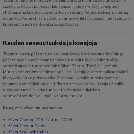
Tapahtuma-alue ulottuu Maritimin portilta Marinepalvelun laiturille
saakka, ja kävijät pääsevät kiertämään alueen yrityksiä helposti
yhtenäisenä kokonaisuutena. Päivän aikana Veneentekijäntie herää
eloon, kun veneet, varusteet ja veneilyyn liittyvä osaaminen tuodaan
konkreettisesti nähtäväksi ja koettavaksi.
Kauden veneuutuuksia ja koeajoja
Tapahtumassa pääset tutustumaan laajasti eri venemerkkeihin ja
pääset myös koeajamaan kattavasti suosittuja ja ajankohtaisia
veneitä ainakin tuotemerkeiltä Silver, Faster, Terhi ja Highfield.
Muutokset venemalleihin mahdollisia. Koeajoja varten paikan päältä
löytyy aikuisten pelastusliivejä lainaan - lapsille suosittelemme
ottamaan omat liivit mukaan. Tapahtuma-alueella on laajasti esillä
uusia venemalleja sekä runsaasti nähtävää erilaisista
venevaihtoehdoista - myös vaihtoveneistä.
Koeajettavissa muun muassa:
Silver Condor CCX
- Uutuus 2026!
Silver Condor Cabin
Silver Seahawk Cabin