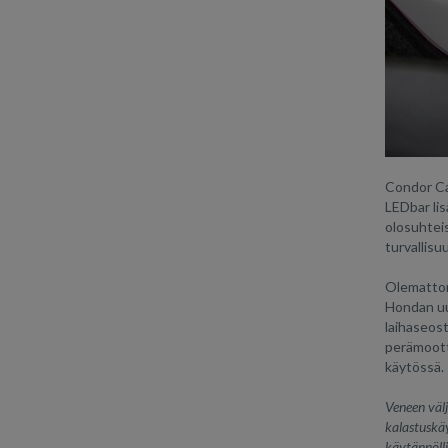
Condor Cab
LEDbar lis
olosuhteis
turvallisu
Olemattom
Hondan uu
laihaseost
perämootto
käytössä.
Veneen välj
kalastuskä
käytännöll