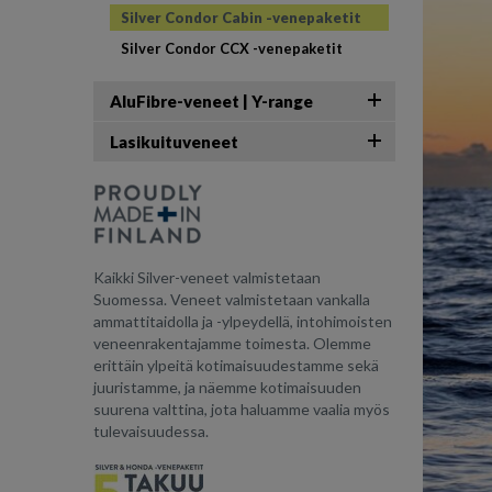
Silver Condor Cabin -venepaketit
Silver Condor CCX -venepaketit
AluFibre-veneet | Y-range
Lasikuituveneet
Kaikki Silver-veneet valmistetaan
Suomessa. Veneet valmistetaan vankalla
ammattitaidolla ja -ylpeydellä, intohimoisten
veneenrakentajamme toimesta. Olemme
erittäin ylpeitä kotimaisuudestamme sekä
juuristamme, ja näemme kotimaisuuden
suurena valttina, jota haluamme vaalia myös
tulevaisuudessa.