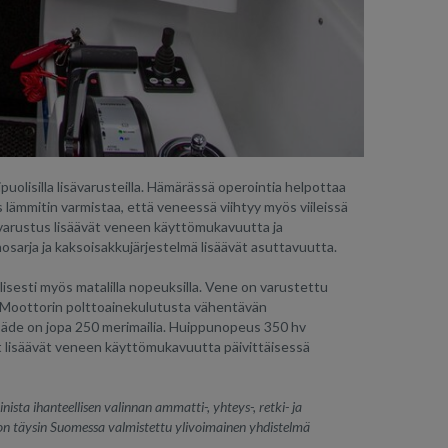
olisilla lisävarusteilla. Hämärässä operointia helpottaa
 lämmitin varmistaa, että veneessä viihtyy myös viileissä
evarustus lisäävät veneen käyttömukavuutta ja
osarja ja kaksoisakkujärjestelmä lisäävät asuttavuutta.
sesti myös matalilla nopeuksilla. Vene on varustettu
. Moottorin polttoainekulutusta vähentävän
asäde on jopa 250 merimailia. Huippunopeus 350 hv
et lisäävät veneen käyttömukavuutta päivittäisessä
ista ihanteellisen valinnan ammatti-, yhteys-, retki- ja
on täysin Suomessa valmistettu ylivoimainen yhdistelmä