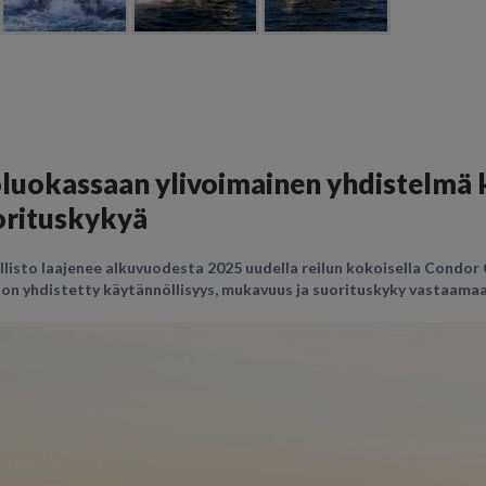
luokassaan ylivoimainen yhdistelmä 
orituskykyä
llisto laajenee alkuvuodesta 2025 uudella reilun kokoisella Condor 
on yhdistetty käytännöllisyys, mukavuus ja suorituskyky vastaamaa