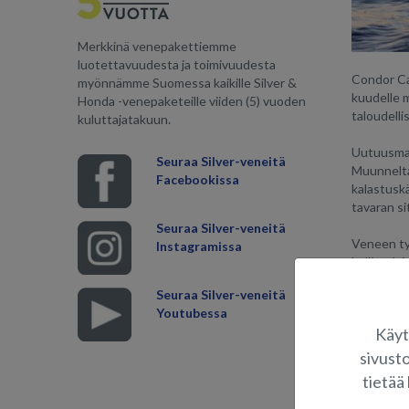
Merkkinä venepakettiemme
luotettavuudesta ja toimivuudesta
Condor Ca
myönnämme Suomessa kaikille Silver &
kuudelle 
Honda -venepaketeille viiden (5) vuoden
taloudelli
kuluttajatakuun.
Uutuusmall
Seuraa Silver-veneitä
Muunneltav
Facebookissa
kalastuskä
tavaran si
Seuraa Silver-veneitä
Veneen tyy
Instagramissa
hallintala
tarjoaa v
Seuraa Silver-veneitä
läpikulje
Youtubessa
kaikissa o
Käyt
ovet toim
sivust
tietää 