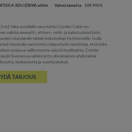
BF350 A XDU (DBW) white
Vahvistamatta
108 990 €
3,5 m2 taka-avotilalla varustettu Condor Cabin on
nen valinta ammatti-, yhteys-, retki- ja kalastuskäyttöön,
uuden standardin tämän kokoluokan hyttiveneille. Isolla
la kattoluukulla varustettu ohjaushytti varmistaa, että koko
tkaa suojassa vallitsevasta säästä huolimatta. Condor
täysin Suomessa valmistettu ylivoimainen yhdistelmä
lisyyttä, mukavuutta ja suorituskykyä.
YDÄ TARJOUS