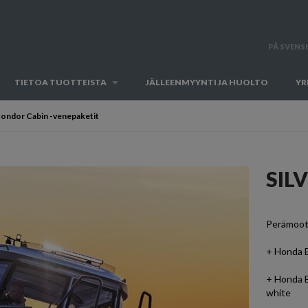
PÅ SVENS
TIETOA TUOTTEISTA
JÄLLEENMYYNTI JA HUOLTO
YR
Condor Cabin -venepaketit
SIL
Perämoot
+ Honda 
+ Honda 
white