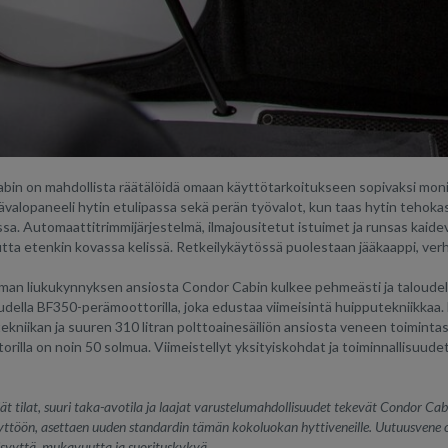
in on mahdollista räätälöidä omaan käyttötarkoitukseen sopivaksi monipu
ävalopaneeli hytin etulipassa sekä perän työvalot, kun taas hytin tehokas
sa. Automaattitrimmijärjestelmä, ilmajousitetut istuimet ja runsas kaid
utta etenkin kovassa kelissä. Retkeilykäytössä puolestaan jääkaappi, verh
an liukukynnyksen ansiosta Condor Cabin kulkee pehmeästi ja taloudelli
della BF350-perämoottorilla, joka edustaa viimeisintä huipputekniikkaa
ekniikan ja suuren 310 litran polttoainesäiliön ansiosta veneen toimint
rilla on noin 50 solmua. Viimeistellyt yksityiskohdat ja toiminnallisuud
ät tilat, suuri taka-avotila ja laajat varustelumahdollisuudet tekevät Condor Cabin
yttöön, asettaen uuden standardin tämän kokoluokan hyttiveneille. Uutuusvene 
isyyttä, mukavuutta ja suorituskykyä.