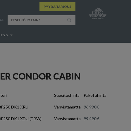
PYYDÄ TARJOUS
KA
ITYS
VER CONDOR CABIN
tori
Suositushinta
Pakettihinta
BF250 DK1 XRU
Vahvistamatta
96 990 €
BF250 DK1 XDU (DBW)
Vahvistamatta
99 490 €