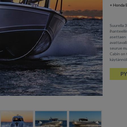
+ Honda 
Suurella 
ihanteelli
asettaen 
avattaval
seurue ma
Cabin on 
käytännöl
PY