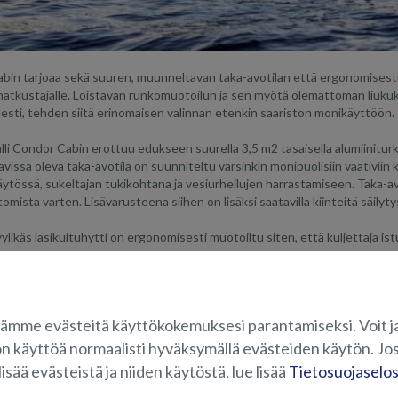
bin tarjoaa sekä suuren, muunneltavan taka-avotilan että ergonomisesti
matkustajalle. Loistavan runkomuotoilun ja sen myötä olemattoman liuku
sesti, tehden siitä erinomaisen valinnan etenkin saariston monikäyttöön.
i Condor Cabin erottuu edukseen suurella 3,5 m2 tasaisella alumiiniturkil
issa oleva taka-avotila on suunniteltu varsinkin monipuolisiin vaativiin k
ytössä, sukeltajan tukikohtana ja vesiurheilujen harrastamiseen. Taka-avo
tomista varten. Lisävarusteena siihen on lisäksi saatavilla kiinteitä säilyty
likäs lasikuituhytti on ergonomisesti muotoiltu siten, että kuljettaja is
itteet ovat helposti hänen käytettävissään. Kuljettajan sekä apukuljettaja
äljät tilat mukavine istumapaikkoineen, esteettömän näkyvyyden joka su
ttavuuden keulasta perään, sekä hyvän seisomakorkeuden - ominaisuuksia
losuhteissa. Leveä takaliukuovi helpottaa veneessä liikkumista ja tavaroi
ämme evästeitä käyttökokemuksesi parantamiseksi. Voit j
ivat moitteettomasti myös pakkasolosuhteissa.
on käyttöä normaalisti hyväksymällä evästeiden käytön. Jos
lisää evästeistä ja niiden käytöstä, lue lisää
Tietosuojaselo