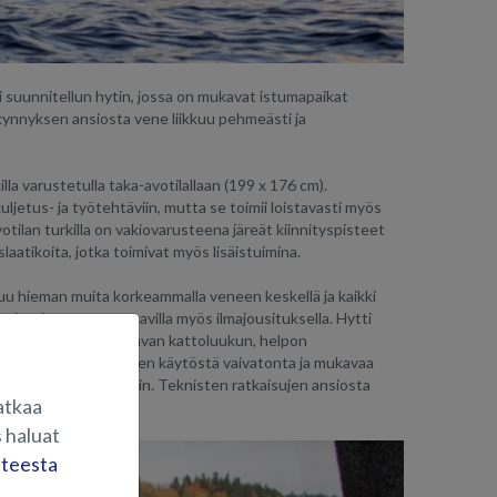
 suunnitellun hytin, jossa on mukavat istumapaikat
kynnyksen ansiosta vene liikkuu pehmeästi ja
la varustetulla taka-avotilallaan (199 x 176 cm).
uljetus- ja työtehtäviin, mutta se toimii loistavasti myös
tilan turkilla on vakiovarusteena järeät kiinnityspisteet
slaatikoita, jotka toimivat myös lisäistuimina.
tuu hieman muita korkeammalla veneen keskellä ja kaikki
n istuimet ovat saatavilla myös ilmajousituksella. Hytti
untaan, suuren avattavan kattoluukun, helpon
, jotka tekevät veneen käytöstä vaivatonta ja mukavaa
den lastaamista hyttiin. Teknisten ratkaisujen ansiosta
atkaa
 haluat
steesta