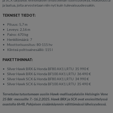
ja SCX tarjoavat erinomaisen yhdistelmän suorituskykyä, mukavuutta
ja laatua, joita arvostetaan niin nyt kuin tulevaisuudessakin.
TEKNISET TIEDOT:
Pituus: 5,7 m
Leveys: 2,16 m
Paino: 670 kg
Henkilömäärä: 7
Moottorisuositus: 80-115 hv
Kiinteä polttoainesäiliö: 115 l
PAKETTIHINNAT:
Silver Hawk BRX & Honda BF80 AK1 LRTU 35 990 €
Silver Hawk BRX & Honda BF100 AK1 LRTU 36 490 €
Silver Hawk SCX & Honda BF80 AK1 LRTU 34 990 €
Silver Hawk SCX & Honda BF100 AK1 LRTU 35 490 €
Tervetuloa tutustumaan uusiin Hawk-mallisarjalaisiin Helsingin Vene
25 Båt -messuille 7.–16.2.2025. Hawk BRX ja SCX ovat ensiesittelyssä
osastolla 6h48, Pohjoisen sisäänkäynnin välittömässä läheisyydessä.