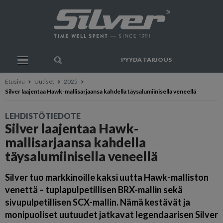
PYYDÄ TARJOUS
Etusivu
Uutiset
2025
Silver laajentaa Hawk-mallisarjaansa kahdella täysalumiinisella veneellä
LEHDISTÖTIEDOTE
Silver laajentaa Hawk-
mallisarjaansa kahdella
täysalumiinisella veneellä
Silver tuo markkinoille kaksi uutta Hawk-malliston
venettä – tuplapulpetillisen BRX-mallin sekä
sivupulpetillisen SCX-mallin. Nämä kestävät ja
monipuoliset uutuudet jatkavat legendaarisen Silver