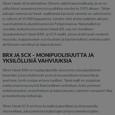
Silver Hawk oli ensimmäinen Silverin valmistama mallisarja, ja se on
säilyttänyt asemansa kestosuosikkina vuodesta 1991 alkaen. Tähän
päivään mennessä Hawk -mallinimeä kantavia veneitä on valmistettu
jo reilusti yli 10 000 kappaletta, tehden siitä yhden kaikkien aikojen
suosituimmista alumiiniveneistä Pohjoismaissa. Nykymalliston
suosikki, lasikuitusisustainen Hawk BR, saa nyt rinnalleen
täysalumiiniset Hawk BRX- ja SCX-mallit, joissa yhdistyvät moderni
muotoilu, huippuluokan suorituskyky ja käytännölliset ominaisuudet
aktiiviseen veneilyyn ja kalastukseen.
BRX JA SCX – MONIPUOLISUUTTA JA
YKSILÖLLISIÄ VAHVUUKSIA
Silver Hawk BRX on tuplapulpetilla varustettu täysalumiininen
bowrider, jossa yhdistyvät avoin ja muunneltava etuavotila ja
avattava, hyvin suojaa antava tuulilasi. Tämä malli on suojaisan
matkustamonsa myötä ihanteellinen retkeilyyn, koko perheen
mökkiveneeksi, vesiurheiluun ja kalastukseen, tarjoten runsaasti tilaa
ja muokattavia ratkaisuja.
Silver Hawk SCX erottuu leveällä pulpetillaan ja yksiosaisella
sivuovellaan, joka parantaa kuljettajan ja kanssamatkustajien