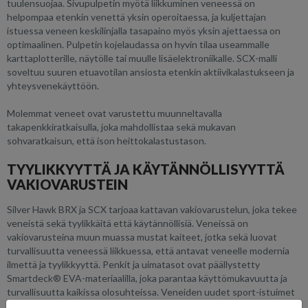
tuulensuojaa. Sivupulpetin myötä liikkuminen veneessä on
helpompaa etenkin venettä yksin operoitaessa, ja kuljettajan
istuessa veneen keskilinjalla tasapaino myös yksin ajettaessa on
optimaalinen. Pulpetin kojelaudassa on hyvin tilaa useammalle
karttaplotterille, näytölle tai muulle lisäelektroniikalle. SCX-malli
soveltuu suuren etuavotilan ansiosta etenkin aktiivikalastukseen ja
yhteysvenekäyttöön.
Molemmat veneet ovat varustettu muunneltavalla
takapenkkiratkaisulla, joka mahdollistaa sekä mukavan
sohvaratkaisun, että ison heittokalastustason.
TYYLIKKYYTTÄ JA KÄYTÄNNÖLLISYYTTÄ
VAKIOVARUSTEIN
Silver Hawk BRX ja SCX tarjoaa kattavan vakiovarustelun, joka tekee
veneistä sekä tyylikkäitä että käytännöllisiä. Veneissä on
vakiovarusteina muun muassa mustat kaiteet, jotka sekä luovat
turvallisuutta veneessä liikkuessa, että antavat veneelle modernia
ilmettä ja tyylikkyyttä. Penkit ja uimatasot ovat päällystetty
Smartdeck® EVA-materiaalilla, joka parantaa käyttömukavuutta ja
turvallisuutta kaikissa olosuhteissa. Veneiden uudet sport-istuimet
tarjoavat loistavan tuen ja mukavuutta pidemmilläkin matkoilla.