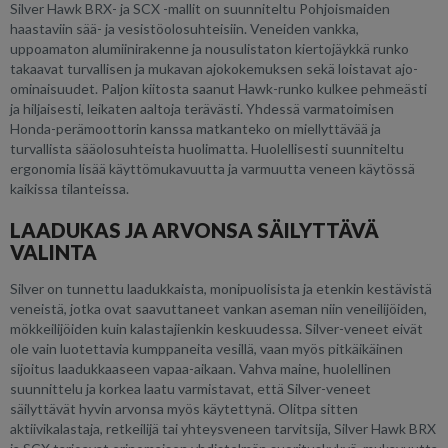
Silver Hawk BRX- ja SCX -mallit on suunniteltu Pohjoismaiden
haastaviin sää- ja vesistöolosuhteisiin. Veneiden vankka,
uppoamaton alumiini­rakenne ja nousulistaton kiertojäykkä runko
takaavat turvallisen ja mukavan ajokokemuksen sekä loistavat ajo-
ominaisuudet. Paljon kiitosta saanut Hawk-runko kulkee pehmeästi
ja hiljaisesti, leikaten aaltoja terävästi. Yhdessä varmatoimisen
Honda-perämoottorin kanssa matkanteko on miellyttävää ja
turvallista sääolosuhteista huolimatta. Huolellisesti suunniteltu
ergonomia lisää käyttömukavuutta ja varmuutta veneen käytössä
kaikissa tilanteissa.
LAADUKAS JA ARVONSA SÄILYTTÄVÄ
VALINTA
Silver on tunnettu laadukkaista, monipuolisista ja etenkin kestävistä
veneistä, jotka ovat saavuttaneet vankan aseman niin veneilijöiden,
mökkeilijöiden kuin kalastajienkin keskuudessa. Silver-veneet eivät
ole vain luotettavia kumppaneita vesillä, vaan myös pitkäikäinen
sijoitus laadukkaaseen vapaa-aikaan. Vahva maine, huolellinen
suunnittelu ja korkea laatu varmistavat, että Silver-veneet
säilyttävät hyvin arvonsa myös käytettynä. Olitpa sitten
aktiivikalastaja, retkeilijä tai yhteysveneen tarvitsija, Silver Hawk BRX