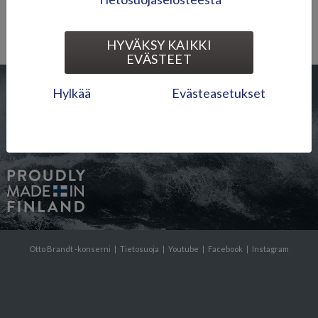
TAKAISIN LISTAUKSEEN
HYVÄKSY KAIKKI
EVÄSTEET
Hylkää
Evästeasetukset
Pidätämme oikeudet mahdollisiin painovirheisiin, virheisiin tuotekuvissa
ja/tai virheelliseen tietoon johtuen teknisestä tai inhimillisestä virheestä,
sekä hinnanmuutoksiin ilman erillistä ilmoitusta.
Otto Brandt -konserni
|
Tietosuoja
|
Youtube
|
Facebook
|
Instagram