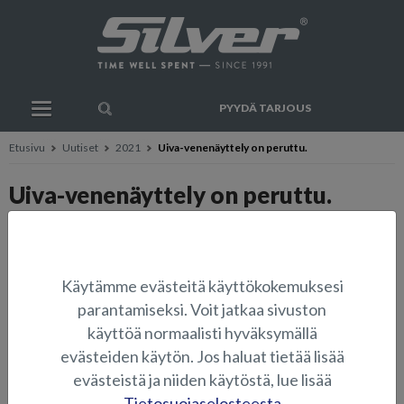
PYYDÄ TARJOUS
Etusivu
Uutiset
2021
Uiva-venenäyttely on peruttu.
Uiva-venenäyttely on peruttu.
Kiristyneistä rajoituksista johtuen Uiva-venenäyttely on jouduttu
perumaan.
Käytämme evästeitä käyttökokemuksesi
Silver-veneet siirtyvät suunnittlemaan helmikuun Vene 22 -messuja.
parantamiseksi. Voit jatkaa sivuston
Mikäli mielit kaudelle 2022 vesille,
ota yhteyttä lähimpään
käyttöä normaalisti hyväksymällä
jälleenmyyjään ja sovi esittely!
evästeiden käytön. Jos haluat tietää lisää
https://www.silverboats.fi/jalleenmyynti-ja-huolto
evästeistä ja niiden käytöstä, lue lisää
Tietosuojaselosteesta