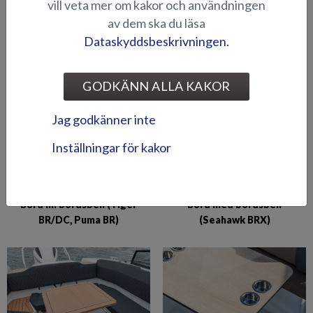
BILDGALLERI
vill veta mer om kakor och användningen
av dem ska du läsa
Dataskyddsbeskrivningen.
BORD OCH SÄTEN
GODKÄNN ALLA KAKOR
Jag godkänner inte
Inställningar för kakor
Bord m. bordsben (Tiger
Bord med bordsben
BR/DC, Puma BR)
(Seahawk BRX)