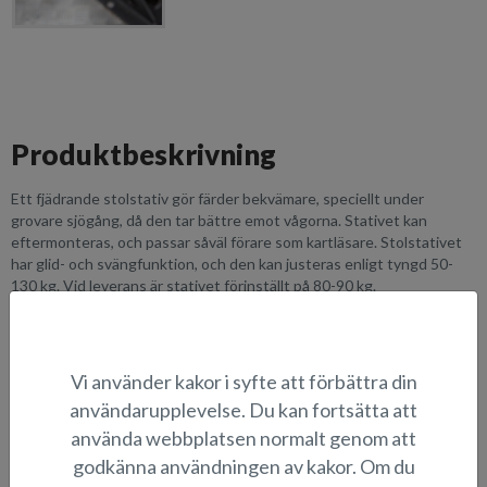
Produktbeskrivning
Ett fjädrande stolstativ gör färder bekvämare, speciellt under
grovare sjögång, då den tar bättre emot vågorna. Stativet kan
eftermonteras, och passar såväl förare som kartläsare. Stolstativet
har glid- och svängfunktion, och den kan justeras enligt tyngd 50-
130 kg. Vid leverans är stativet förinställt på 80-90 kg.
Passar alla X- och Y- modeller från Fox BR uppåt, förutom Seahawk
CCX och Shark CCX som kräver ett förhöjningstillägg under
stolstativet. För Seahawk/Shark CCX vänligen se produkt
Vi använder kakor i syfte att förbättra din
LISA20092
.
användarupplevelse. Du kan fortsätta att
använda webbplatsen normalt genom att
LÄMPLIGHET
godkänna användningen av kakor. Om du