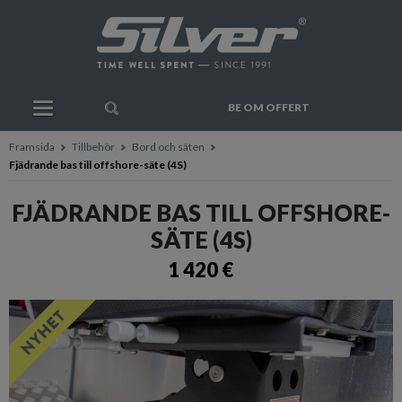
BE OM OFFERT
Framsida
Tillbehör
Bord och säten
Fjädrande bas till offshore-säte (4S)
FJÄDRANDE BAS TILL OFFSHORE-
SÄTE (4S)
1 420 €