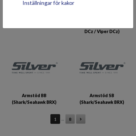
Inställningar för kakor
Armstöd (Eagle BRX)
Armstöd (Tiger BRz / Tiger
DCz / Viper DCz)
Armstöd BB
Armstöd SB
(Shark/Seahawk BRX)
(Shark/Seahawk BRX)
...
1
8