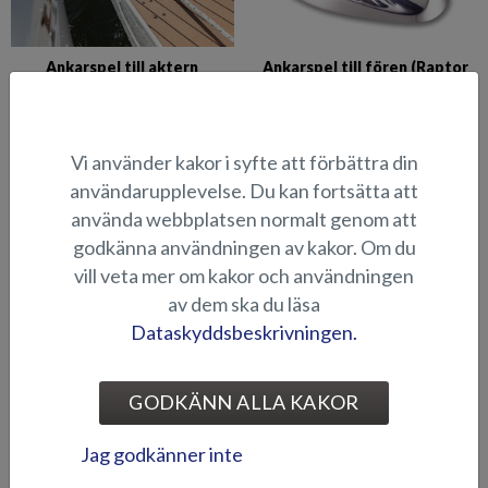
Ankarspel till aktern
Ankarspel till fören (Raptor
(Raptor/Viper)
DC)
Vi använder kakor i syfte att förbättra din
användarupplevelse. Du kan fortsätta att
använda webbplatsen normalt genom att
godkänna användningen av kakor. Om du
vill veta mer om kakor och användningen
av dem ska du läsa
Ankarspel till fören (Viper
Armstöd (Eagle BR)
Dataskyddsbeskrivningen.
DC)
GODKÄNN ALLA KAKOR
Jag godkänner inte