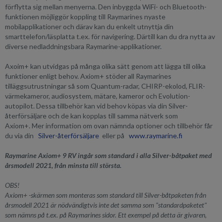
förflytta sig mellan menyerna. Den inbyggda WiFi- och Bluetooth-
funktionen möjliggör koppling till Raymarines nyaste
mobilapplikationer och därav kan du enkelt utnyttja din
smarttelefon/läsplatta t.ex. för navigering. Därtill kan du dra nytta av
diverse nedladdningsbara Raymarine-applikationer.
Axoim+ kan utvidgas på många olika sätt genom att lägga till olika
funktioner enligt behov. Axiom+ stöder all Raymarines
tilläggsutrustningar så som Quantum-radar, CHIRP-ekolod, FLIR-
värmekameror, audiosystem, mätare, kameror och Evolution-
autopilot. Dessa tillbehör kan vid behov köpas via din Silver-
återförsäljare och de kan kopplas till samma nätverk som
Axiom+. Mer information om ovan nämnda optioner och tillbehör får
du via din
Silver-återförsäljare
eller på
www.raymarine.fi
Raymarine Axiom+ 9 RV ingår som standard i alla Silver-båtpaket med
årsmodell 2021, från minsta till största.
OBS!
Axiom+ -skärmen som monteras som standard till Silver-båtpaketen från
årsmodell 2021 är nödvändigtvis inte det samma som "standardpaketet"
som nämns på t.ex. på Raymarines sidor. Ett exempel på detta är givaren,