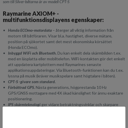
som till Silver-båtarna är av modell CPT-S
Raymarine AXIOM+ -
multifunktionsdisplayens egenskaper:
Honda
ECOmo
-motordata
– återger all viktig information från
motorn till båtföraren. Visar bl.a. hastighet, diverse mätare,
position på sjökortet samt det mest ekonomiska körsättet
(Honda ECOmo).
Inbyggd WiFi och Bluetooth.
Du kan enkelt dela skärmbilden t.ex.
med en läsplatta eller mobiltelefon. WiFi-kontakten gör det enkelt
att uppdatera kartplottern med Raymarines senaste
applikationsuppdateringar. Via Bluetooth-funktionen kan du t.ex.
lyssna på musik (kräver musikspelare samt högtalare i båten).
CPT-S -givare som standard.
Förbättrad GPS.
Nästa generations, högprestanda 10 Hz
GPS/GNSS mottagare med 4X ökad känslighet för ännu exaktare
positionering.
IPS skärmteknologi
ger vidare betraktningsvinklar och skarpare
kontrast med dubbla upplösningen jämfört med traditionella
skärmar.
Nytt LightHouse 3-operativsystem
.
Snabb, smidig och lätt att lära
sig.
Du kan själv enkelt anpassa skärmen så du ser just den