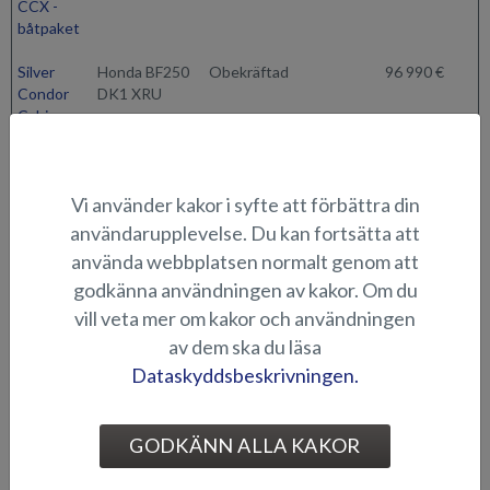
CCX -
båtpaket
Silver
Honda BF250
Obekräftad
96 990 €
Condor
DK1 XRU
Cabin -
båtpaket
Silver
Honda BF250
Obekräftad
99 490 €
Vi använder kakor i syfte att förbättra din
Condor
DK1 XDU
Cabin -
(DBW) white
användarupplevelse. Du kan fortsätta att
båtpaket
använda webbplatsen normalt genom att
godkänna användningen av kakor. Om du
Silver
Honda BF350
Obekräftad
108 990 €
Condor
AD XDU
vill veta mer om kakor och användningen
Cabin -
(DBW) white
av dem ska du läsa
båtpaket
Dataskyddsbeskrivningen.
Silver
Obekräftad
Obekräftad
Condor
GODKÄNN ALLA KAKOR
CCX -
båtpaket