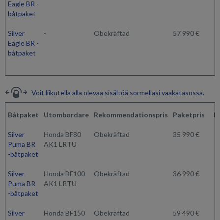
Eagle BR -
båtpaket
Silver
-
Obekräftad
57 990 €
Eagle BR -
båtpaket
Voit liikutella alla olevaa sisältöä sormellasi vaakatasossa.
Båtpaket
Utombordare
Rekommendationspris
Paketpris
K
Silver
Honda BF80
Obekräftad
35 990 €
Puma BR
AK1 LRTU
-båtpaket
Silver
Honda BF100
Obekräftad
36 990 €
Puma BR
AK1 LRTU
-båtpaket
Silver
Honda BF150
Obekräftad
59 490 €