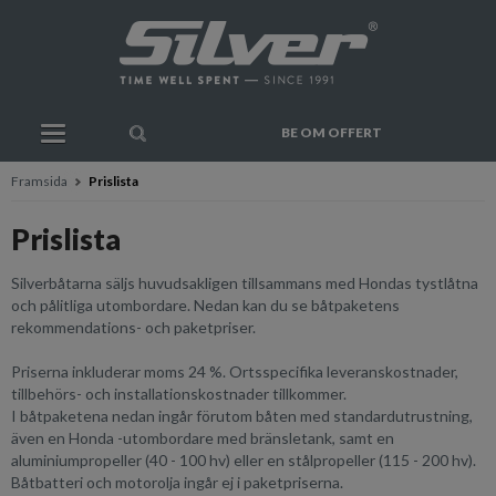
BE OM OFFERT
Framsida
Prislista
Prislista
Silverbåtarna säljs huvudsakligen tillsammans med Hondas tystlåtna
och pålitliga utombordare. Nedan kan du se båtpaketens
rekommendations- och paketpriser.
Priserna inkluderar moms 24 %. Ortsspecifika leveranskostnader,
tillbehörs- och installationskostnader tillkommer.
I båtpaketena nedan ingår förutom båten med standardutrustning,
även en Honda -utombordare med bränsletank, samt en
aluminiumpropeller (40 - 100 hv) eller en stålpropeller (115 - 200 hv).
Båtbatteri och motorolja ingår ej i paketpriserna.