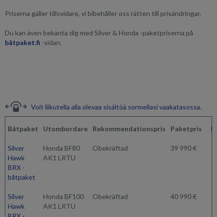
Priserna gäller tillsvidare, vi bibehåller oss rätten till prisändringar.
Du kan även bekanta dig med Silver & Honda -paketpriserna på
båtpaket.fi
-sidan.
Voit liikutella alla olevaa sisältöä sormellasi vaakatasossa.
Båtpaket
Utombordare
Rekommendationspris
Paketpris
K
Silver
Honda BF80
Obekräftad
39 990 €
Hawk
AK1 LRTU
BRX -
båtpaket
Silver
Honda BF100
Obekräftad
40 990 €
Hawk
AK1 LRTU
BRX -