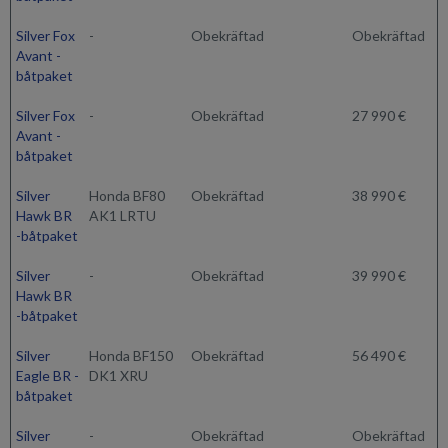
Silver Fox
-
Obekräftad
Obekräftad
Avant -
båtpaket
Silver Fox
-
Obekräftad
27 990 €
Avant -
båtpaket
Silver
Honda BF80
Obekräftad
38 990 €
Hawk BR
AK1 LRTU
-båtpaket
Silver
-
Obekräftad
39 990 €
Hawk BR
-båtpaket
Silver
Honda BF150
Obekräftad
56 490 €
Eagle BR -
DK1 XRU
båtpaket
Silver
-
Obekräftad
Obekräftad