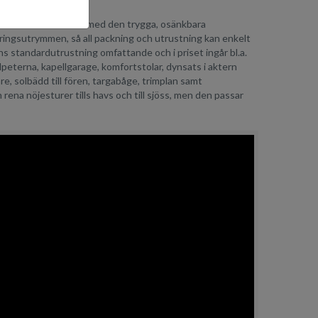
rovform kombinerat med den trygga, osänkbara
ingsutrymmen, så all packning och utrustning kan enkelt
s standardutrustning omfattande och i priset ingår bl.a.
eterna, kapellgarage, komfortstolar, dynsats i aktern
are, solbädd till fören, targabåge, trimplan samt
ena nöjesturer tills havs och till sjöss, men den passar