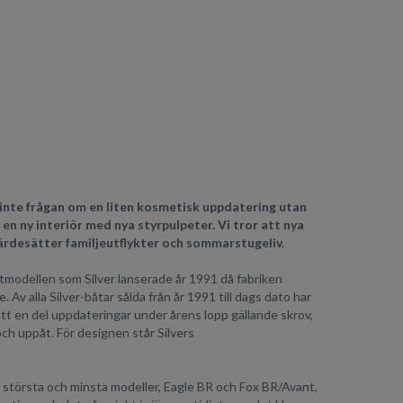
r inte frågan om en liten kosmetisk uppdatering utan
 en ny interiör med nya styrpulpeter. Vi tror att nya
värdesätter familjeutflykter och sommarstugeliv.
åtmodellen som Silver lanserade år 1991 då fabriken
v alla Silver-båtar sålda från år 1991 till dags dato har
ått en del uppdateringar under årens lopp gällande skrov,
ch uppåt. För designen står Silvers
s största och minsta modeller, Eagle BR och Fox BR/Avant,