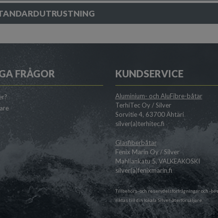
TANDARDUTRUSTNING
GA FRÅGOR
KUNDSERVICE
Aluminium- och AluFibre-båtar
er?
TerhiTec Oy / Silver
jare
Sorvitie 4, 63700 Ähtäri
silver(a)terhitec.fi
Glasfiberbåtar
Fenix Marin Oy / Silver
Mahliankatu 5, VALKEAKOSKI
silver(a)fenixmarin.fi
Tillbehörs- och reservdelsförfrågningar och -bes
riktas till din lokala
Silver-återförsäljare
.