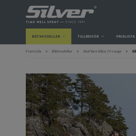
BÅTMODELLER
TILLBEHÖR
PRISLISTA
Framsida
Båtmodeller
AluFibre-båtar | Y-range
Si