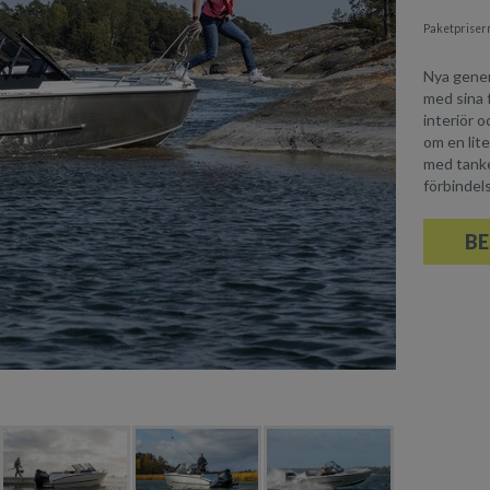
Paketprisern
Nya gener
med sina f
interiör o
om en lit
med tanke 
förbindel
BE