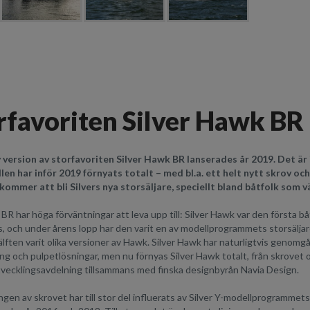
rfavoriten Silver Hawk BR
y version av storfavoriten Silver Hawk BR lanserades år 2019. Det ä
en har inför 2019 förnyats totalt – med bl.a. ett helt nytt skrov och
ommer att bli Silvers nya storsäljare, speciellt bland båtfolk som 
R har höga förväntningar att leva upp till: Silver Hawk var den första b
 och under årens lopp har den varit en av modellprogrammets storsäljare. A
lften varit olika versioner av Hawk. Silver Hawk har naturligtvis genomg
ng och pulpetlösningar, men nu förnyas Silver Hawk totalt, från skrovet o
vecklingsavdelning tillsammans med finska designbyrån Navia Design.
gen av skrovet har till stor del influerats av Silver Y-modellprogrammet