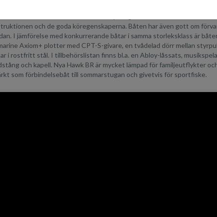
 största konkurrensfördelar är dess sportiga utseende och moderna sk
truktionen och de goda köregenskaperna. Båten har även gott om förvar
an. I jämförelse med konkurrerande båtar i samma storleksklass är båten
arine Axiom+ plotter med CPT-S-givare, en tvådelad dörr mellan styrpulp
r i rostfritt stål. I tillbehörslistan finns bl.a. en Abloy-låssats, musikspel
stång och kapell. Nya Hawk BR är mycket lämpad för familjeutflykter och r
kt som förbindelsebåt till sommarstugan och givetvis för sportfiske.