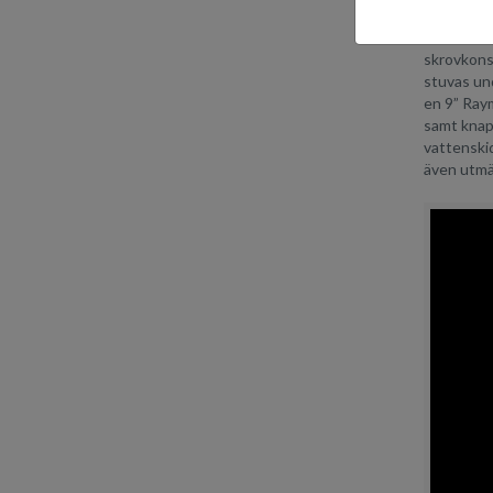
Hawk BR:s
skrovkons
stuvas und
en 9” Raym
samt knapa
vattenskid
även utmär