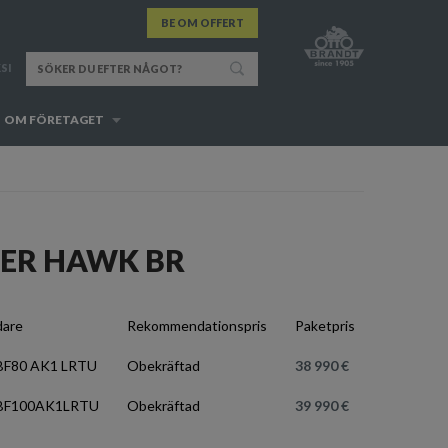
BE OM OFFERT
SI
OM FÖRETAGET
VER HAWK BR
are
Rekommendationspris
Paketpris
BF80 AK1 LRTU
Obekräftad
38 990 €
 BF100AK1LRTU
Obekräftad
39 990 €