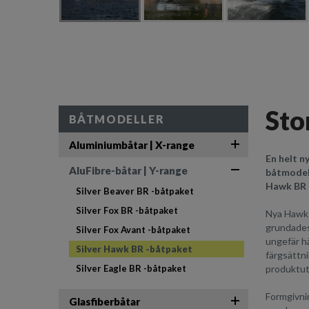
Sto
BÅTMODELLER
Aluminiumbåtar | X-range
En helt n
AluFibre-båtar | Y-range
båtmodell
Hawk BR k
Silver Beaver BR -båtpaket
Silver Fox BR -båtpaket
Nya Hawk B
grundades,
Silver Fox Avant -båtpaket
ungefär hä
Silver Hawk BR -båtpaket
färgsättni
Silver Eagle BR -båtpaket
produktut
Formgivnin
Glasfiberbåtar