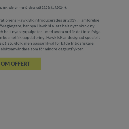
a inkluderar mervärdesskatt 25,5 % (1.9.2024-).
ationens Hawk BR introducerades år 2019. I jämförelse
öregångare, har nya Hawk bl.a. ett helt nytt skrov, ny
ch helt nya styrpulpeter - med andra ord är det inte fråga
en kosmetisk uppdatering. Hawk BR är designad speciellt
på stugfolk, men passar likväl för både fritidsfiskare,
sebåtsanvändare som för mindre dagsutflykter.
 OM OFFERT