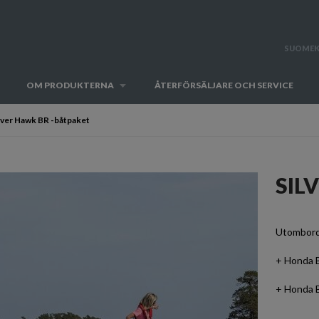
SUOMEK
OM PRODUKTERNA
ÅTERFÖRSÄLJARE OCH SERVICE
lver Hawk BR -båtpaket
SIL
Utombord
+ Honda 
+ Honda