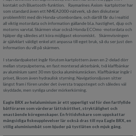
kontakt och Bluetooth-funktion. Raymarines Axiom -kartplotter har
som standard även ett NMEA2000-nätverk, så den diskuterar
problemfritt med din Honda-utombordare, och därtill får du i realtid
all viktig motordata och information gällande bl.a. hastighet, djup och
motorns varvtal. Skärmen visar också Honda ECOmo -motordata och
hjälper dig således att köra möjligast ekonomiskt. Skärmvisningen
är självklart väldigt enkel att anpassa till eget bruk, så du ser just den
information du vill på skärmen.
I standardpaketet ingår förutom kartplottern även en 2-delad dörr
mellan styrpulpeterna, en fast monterad akterbänk, två klaffbänkar
av aluminium samt 30 mm tjocka aluminiumräcken. Klaffbänkar ingår i
priset, liksom även hydraulisk styrning. Navigationsljusen sitter
längst fram i fören under det översta trappsteget och således väl
skyddade, men synliga under mörkerkörning.
Eagle BRX av helaluminium är ett ypperligt val för den fartfyllde
båtföraren som värderar lättskötthet, stryktålighet och
enastående köregenskaper. En fritidsfiskare som uppskattar
mångsidiga fiskeupplevelser lär också dras till nya Eagle BRX, en
stilig aluminiumbåt som bjuder på tystlåten och mjuk gång.