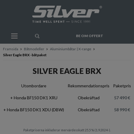
BE OM OFFERT
Framsida
Båtmodeller
Aluminiumbåtar | X-range
Silver Eagle BRX -båtpaket
SILVER EAGLE BRX
Utombordare
Rekommendationspris
Paketpris
+ Honda BF150 DK1 XRU
Obekräftad
57 490 €
+ Honda BF150 DK1 XDU (DBW)
Obekräftad
58 990 €
Paketpriserna inkluderar mervärdesskatt 25,5 % (1.9.2024-).