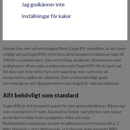
ytterligare två komfortsäten vid behov kan monteras. Dessa är
Jag godkänner inte
tillgängliga som tillbehör.
Främre durken är designad för att även fungera bra för fiske.
Inställningar för kakor
Mittgången i fören kan enkelt täckas av en fristående
aluminiumskiva, med hjälp av vilken fören kan förvandlas till ett
enhetligt kastdäck för fiske. På aluminiumskivan kan till och med en
kaststol för spöfiske monteras.
Liksom hos den väl emottagna Silver Eagle BR -modellen, är det även
möjligt att på Eagle BRX-nyhetens akterspegel installera en upp till
200 hk:s utombordare. Den stryktåliga designen tillsammans med
möjligheten till en rejäl utombordare gör Eagle BRX till ett gott val
för den som letar efter fart och spänning, men som inte vill
kompromissa gällande säkerhet. Den utomordentligt goda
skrovdesignen gör åkupplevelsen njutningsfull, i alla hastigheter.
Allt behövligt som standard
Eagle BRX är ett komplett paket för den aktiva båtåkaren. Båten har
som standard en 9-tums Raymarine Axiom -kartplotter, som tjänar
användaren både inom navigation, fiske och nöje.
Multifunktionsdisplayen stöder de allmänna kartformaten (bl.a. C-
Map, Navionics och Lighthouse), och den har även inbyggd WiFi-