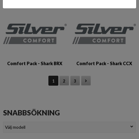
Comfort Pack - Shark BRX
Comfort Pack - Shark CCX
1
2
3
SNABBSÖKNING