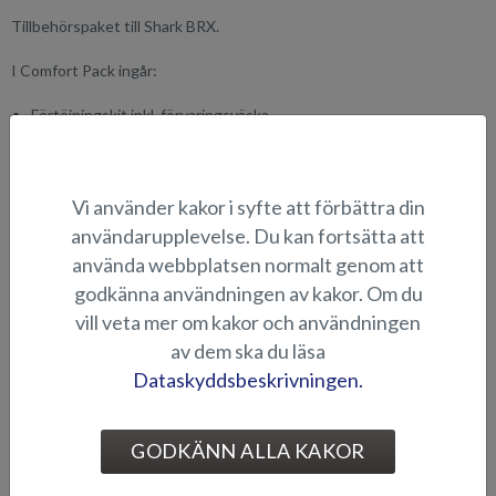
Tillbehörspaket till Shark BRX.
I Comfort Pack ingår:
Förtöjningskit inkl. förvaringsväska
Akterkapell
Akterns dynsats
Vi använder kakor i syfte att förbättra din
LÄMPLIGHET
användarupplevelse. Du kan fortsätta att
BILDGALLERI
använda webbplatsen normalt genom att
godkänna användningen av kakor. Om du
vill veta mer om kakor och användningen
av dem ska du läsa
TILLBEHÖRSPAKET
Dataskyddsbeskrivningen.
GODKÄNN ALLA KAKOR