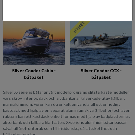
Silver Seahawk Cabin -
Silver Seahawk CCX -
båtpaket
båtpaket
Silver Condor Cabin -
Silver Condor CCX -
båtpaket
båtpaket
Silver X-seriens båtar är vårt modellprograms slitstarkaste modeller,
vars skrov, interiör, däck och sittbänkar är tillverkade utav hållbart
marinaluminium. Fören kan du enkelt omvandla till ett enhetligt
kastdäck med hjälp av en separat aluminiumskiva (tillbehör) och även
i aktern kan ett kastdäck enkelt formas med hjälp av badplattformar,
akterbänk och fällbara klaffsäten. X-seriens aluminiumbåtar passar
såväl till åretruntbruk som till fritidsfiske, då lättskötthet och
hållbarhet önskas.