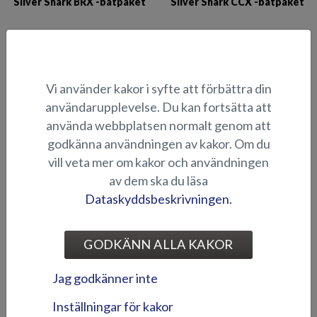
Silver Shark BRX -båtpaket
Silver Shark CCX -båtpaket
Vi använder kakor i syfte att förbättra din
användarupplevelse. Du kan fortsätta att
använda webbplatsen normalt genom att
godkänna användningen av kakor. Om du
Silver Eagle BRX -båtpaket
Silver Seahawk BRX -
vill veta mer om kakor och användningen
båtpaket
av dem ska du läsa
Dataskyddsbeskrivningen.
GODKÄNN ALLA KAKOR
Jag godkänner inte
Inställningar för kakor