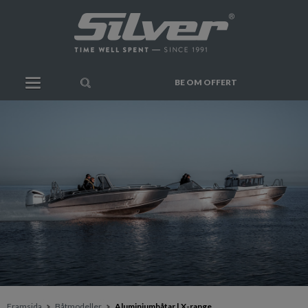
BE OM OFFERT
Framsida
Båtmodeller
Aluminiumbåtar | X-range