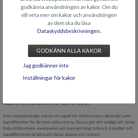
godkänna användningen av kakor. Om du
vill veta mer om kakor och användningen
av dem ska du läsa
Dataskyddsbeskrivningen.
Nya Raptor ST är en weekend cruiser på Silvers vis, försedd med en
fast takkonstruktion som kompletteras av ett stort, öppningsbart
GODKÄNN ALLA KAKOR
och elektriskt styrt kanvastak. De fasta takkonstruktionerna är
försedda med infällda spotlights, vilket ger sittbrunnen en behaglig
Jag godkänner inte
lounge-lik belysning. I och med taket ökar båtens användningsgrad
avsevärt, eftersom den kan nyttjas oavsett väder. Den
Inställningar för kakor
strömlinjeformade vindrutan sträcker sig långt ut på sidorna och ger
föraren optimal sikt i samtliga riktningar samt ett utmärkt skydd i alla
förhållanden. Vindruteprofilen är något högre på den nya ST-
modellen och durken vid pentryt har sänkts något - detta bl.a. för att
skapa en bra ståhöjd även när taket är stängt.
Som standard ingår också ett kapell för sittbrunnens akterdel samt
kapellfönster för de övre sidorutorna. Dessa gör det möjligt att täcka
hela sittbrunnen, exempelvis vid övernattning ombord. Kapellet och
kapellfönstren är lätta att fästa, öppna och ta bort.