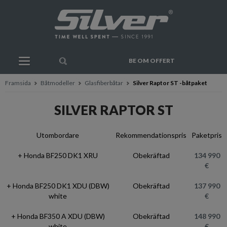
BE OM OFFERT
Framsida
Båtmodeller
Glasfiberbåtar
Silver Raptor ST -båtpaket
SILVER RAPTOR ST
Utombordare
Rekommendationspris
Paketpris
+ Honda BF250 DK1 XRU
Obekräftad
134 990
€
+ Honda BF250 DK1 XDU (DBW)
Obekräftad
137 990
white
€
+ Honda BF350 A XDU (DBW)
Obekräftad
148 990
white
€