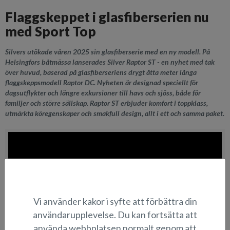
Flaggskeppet i glasfiberserien nu
med Sport Top
Silvers utökade våren 2025 sin glasfiberserie med en ny modell. På
Helsingfors båtmässa lanserades Silver Raptor ST - en nyhet med tak
över huvud, baserad på glasfiberseriens drygt åtta meter långa
flaggskeppsmodell Raptor DC. Nyheten är designad speciellt för
dagsutflykter och längre exkursioner till havs och sjöss, både för
familjer och större sällskap. Raptor ST erbjuder komfort i toppklass,
utmärkta köregenskaper och smakfull design, allt i ett och samma paket.
Vi använder kakor i syfte att förbättra din
användarupplevelse. Du kan fortsätta att
använda webbplatsen normalt genom att