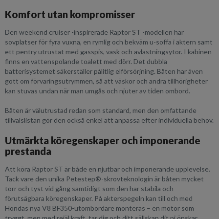
Komfort utan kompromisser
Den weekend cruiser -inspirerade Raptor ST -modellen har
sovplatser för fyra vuxna, en rymlig och bekväm u-soffa i aktern samt
ett pentry utrustat med gasspis, vask och avlastningsytor. I kabinen
finns en vattenspolande toalett med dörr. Det dubbla
batterisystemet säkerställer pålitlig elförsörjning. Båten har även
gott om förvaringsutrymmen, så att väskor och andra tillhörigheter
kan stuvas undan när man umgås och njuter av tiden ombord.
Båten är välutrustad redan som standard, men den omfattande
tillvalslistan gör den också enkel att anpassa efter individuella behov.
Utmärkta köregenskaper och imponerande
prestanda
Att köra Raptor ST är både en njutbar och imponerande upplevelse.
Tack vare den unika Petestep®-skrovteknologin är båten mycket
torr och tyst vid gång samtidigt som den har stabila och
förutsägbara köregenskaper. På akterspegeln kan till och med
Hondas nya V8 BF350-utombordare monteras – en motor som
tryggt, men med rejäl kraft, tar dig och ditt sällskap dit ni önskar.