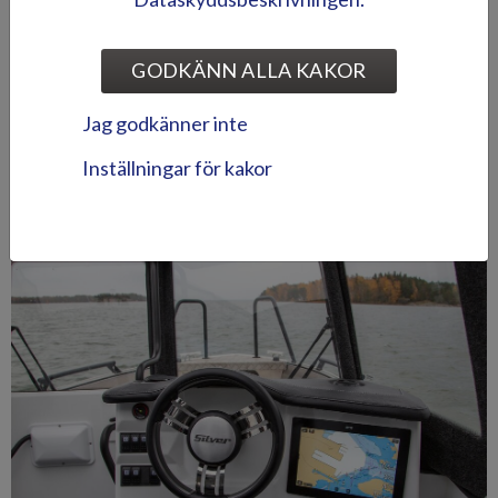
Den stilrena glasfiberhytten är mycket ergonomiskt designad.
Båtföraren sitter något högre i båtens mitt med hela manövreringen
tillgänglig. Både förarens och kartläsarens säte kan levereras med
GODKÄNN ALLA KAKOR
luftfjädring. Hytten erbjuder bekväma sittplatser för sex
passagerare med god sikt i alla riktningar, en stor öppningsbar
Jag godkänner inte
taklucka, enkel passage från för till akter genom hytten samt gott
om ståhöjd – egenskaper som gör båten användarvänlig i alla
Inställningar för kakor
förhållanden. Den breda skjutdörren i aktern underlättar lastandet.
Smarta tekniska lösningar säkerställer att dörrarna fungerar
klanderfritt även i köldförhållanden.