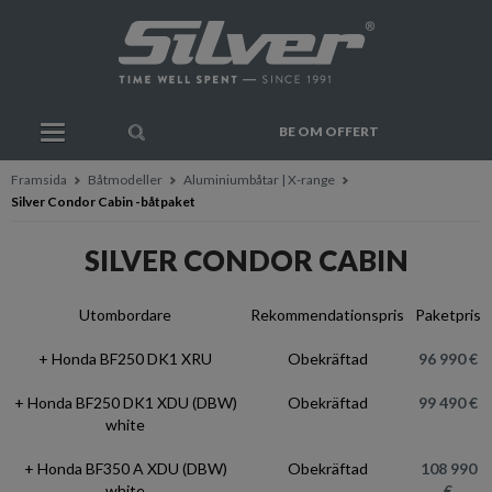
BE OM OFFERT
Framsida
Båtmodeller
Aluminiumbåtar | X-range
Silver Condor Cabin -båtpaket
SILVER CONDOR CABIN
Utombordare
Rekommendationspris
Paketpris
+ Honda BF250 DK1 XRU
Obekräftad
96 990 €
+ Honda BF250 DK1 XDU (DBW)
Obekräftad
99 490 €
white
+ Honda BF350 A XDU (DBW)
Obekräftad
108 990
white
€