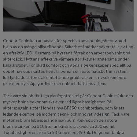
Condor Cabin kan anpassas för specifika användningsbehov med
hjälp av en mängd olika tillbehör. Säkerhet i mörker säkerställs av t.ex.
en effektiv LED -ljusramp på hyttens förtak och arbetsbelysning på
akterdäck. Hyttens effektiva värmare gör åkturer angenäma under
kalla årstider. För ökad komfort och goda sjöegenskaper speciellt på
öppet hav uppskattas högt tillbehör som automatiskt trimsystem,
luftfjädrade säten och omfattande grabbräcken. Trivseln ombord
ökar med kylskåp, gardiner och dubbelt batterisystem.
Tack vare sin obefintliga planingströskel går Condor Cabin mjukt och
mycket bränsleekonomiskt även vid lägre hastigheter. På
akterspegeln sitter Hondas nya BF350-utombordare, som är ett
ledande exempel på modern teknik och innovativ design. Tack vare
motorns bränslebesparande lean burn -teknik och den stora
bränsletanken på 310 liter är båtens räckvidd ca 250 sjömil.
Topphastigheten är cirka 50 knop med 350 hk. De genomtänkta