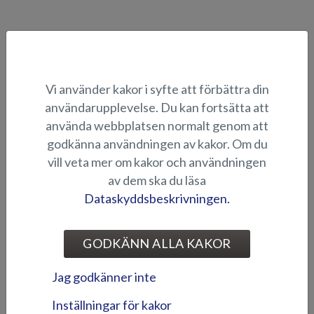
AluFibre-båtar | Y-range
Vi använder kakor i syfte att förbättra din
användarupplevelse. Du kan fortsätta att
använda webbplatsen normalt genom att
godkänna användningen av kakor. Om du
vill veta mer om kakor och användningen
av dem ska du läsa
Silver Beaver BR -båtpaket
Silver Hawk BR -båtpaket
Dataskyddsbeskrivningen.
GODKÄNN ALLA KAKOR
Jag godkänner inte
Inställningar för kakor