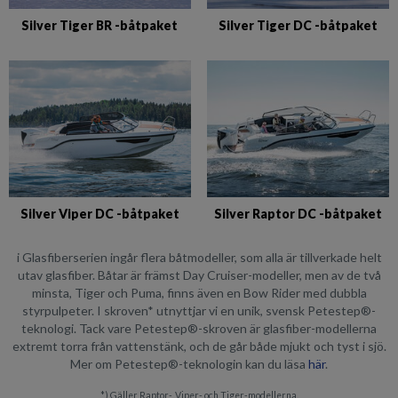
Silver Tiger BR -båtpaket
Silver Tiger DC -båtpaket
Silver Viper DC -båtpaket
Silver Raptor DC -båtpaket
i Glasfiberserien ingår flera båtmodeller, som alla är tillverkade helt
utav glasfiber. Båtar är främst Day Cruiser-modeller, men av de två
minsta, Tiger och Puma, finns även en Bow Rider med dubbla
styrpulpeter. I skroven* utnyttjar vi en unik, svensk Petestep®-
teknologi. Tack vare Petestep®-skroven är glasfiber-modellerna
extremt torra från vattenstänk, och de går både mjukt och tyst i sjö.
Mer om Petestep®-teknologin kan du läsa
här
.
*) Gäller Raptor-, Viper- och Tiger-modellerna.