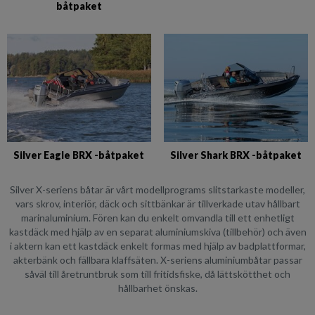
båtpaket
Silver Eagle BRX -båtpaket
Silver Shark BRX -båtpaket
Silver X-seriens båtar är vårt modellprograms slitstarkaste modeller,
vars skrov, interiör, däck och sittbänkar är tillverkade utav hållbart
marinaluminium. Fören kan du enkelt omvandla till ett enhetligt
kastdäck med hjälp av en separat aluminiumskiva (tillbehör) och även
i aktern kan ett kastdäck enkelt formas med hjälp av badplattformar,
akterbänk och fällbara klaffsäten. X-seriens aluminiumbåtar passar
såväl till åretruntbruk som till fritidsfiske, då lättskötthet och
hållbarhet önskas.