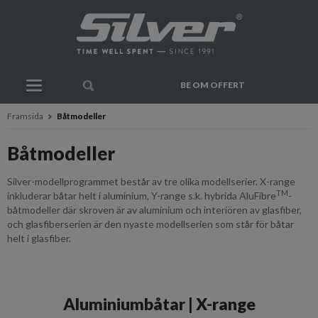
BE OM OFFERT
Framsida
Båtmodeller
Båtmodeller
Silver-modellprogrammet består av tre olika modellserier. X-range
TM
inkluderar båtar helt i aluminium, Y-range s.k. hybrida AluFibre
-
båtmodeller där skroven är av aluminium och interiören av glasfiber,
och glasfiberserien är den nyaste modellserien som står för båtar
helt i glasfiber.
Aluminiumbåtar | X-range