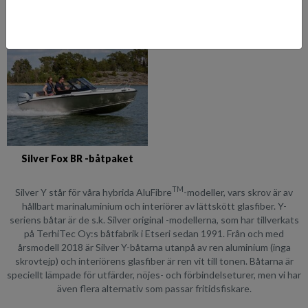
Silver Eagle BR -båtpaket
Silver Fox Avant -båtpaket
Silver Fox BR -båtpaket
TM
Silver Y står för våra hybrida AluFibre
-modeller, vars skrov är av
hållbart marinaluminium och interiörer av lättskött glasfiber. Y-
seriens båtar är de s.k. Silver original -modellerna, som har tillverkats
på TerhiTec Oy:s båtfabrik i Etseri sedan 1991. Från och med
årsmodell 2018 är Silver Y-båtarna utanpå av ren aluminium (inga
skrovtejp) och interiörens glasfiber är ren vit till tonen. Båtarna är
speciellt lämpade för utfärder, nöjes- och förbindelseturer, men vi har
även flera alternativ som passar fritidsfiskare.