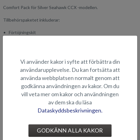
Comfort Pack för Silver Seahawk CCX -modellen.
Tillbehörspaketet inkluderar:
Förtöjningskit
Trimplan
Akterns dynsats, som inkluderar aktermittbänkens och de två
klaffbänkarnas sittdynor samt ryggstödsdynor
Vi använder kakor i syfte att förbättra din
LÄMPLIGHET
användarupplevelse. Du kan fortsätta att
använda webbplatsen normalt genom att
BILDGALLERI
godkänna användningen av kakor. Om du
vill veta mer om kakor och användningen
av dem ska du läsa
TILLBEHÖRSPAKET
Dataskyddsbeskrivningen.
GODKÄNN ALLA KAKOR