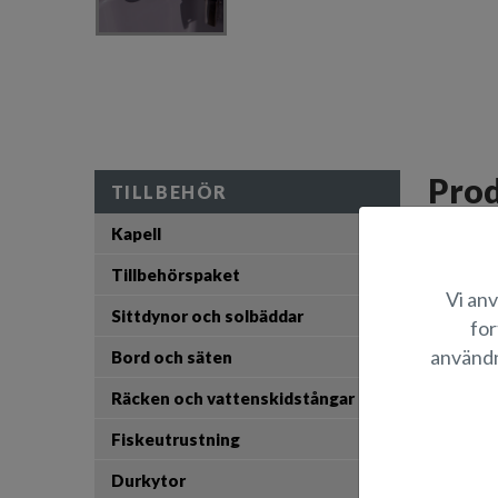
Prod
TILLBEHÖR
Kapell
Till Silve
förvar i b
Tillbehörspaket
fungerar 
Vi anv
Sittdynor och solbäddar
for
L
användn
Bord och säten
B
Räcken och vattenskidstångar
Fiskeutrustning
Durkytor