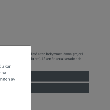
oy-låssats - du kan alltså utan bekymmer lämna grejer i
två i fören och en i aktern). Låsen är serialiserade och
 Du kan
änna
ingen av