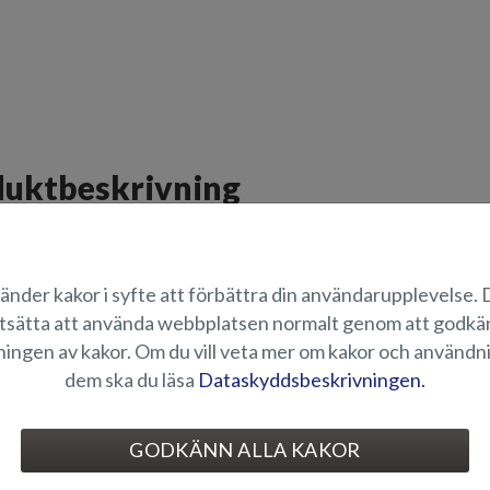
uktbeskrivning
r Fox BR- och Fox Avant-modellerna (2018-) kan som tillbehör köpas en Abl
åten. Paketet inkluderar tre lås, ett för varje förvaringsutrymme med lock (
med andra ord med en nyckel.
änder kakor i syfte att förbättra din användarupplevelse.
tsätta att använda webbplatsen normalt genom att godk
ÄMPLIGHET
ingen av kakor. Om du vill veta mer om kakor och användn
dem ska du läsa
Dataskyddsbeskrivningen.
ILDGALLERI
GODKÄNN ALLA KAKOR