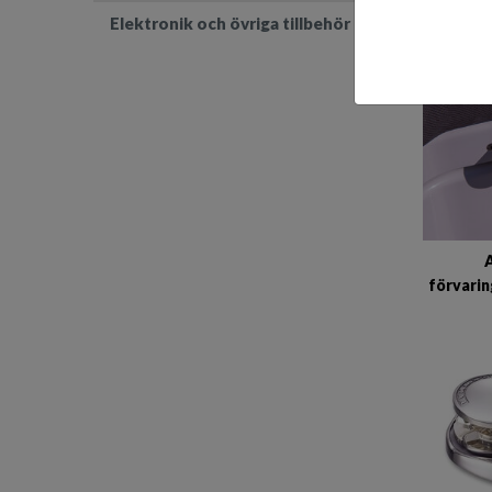
Elektronik och övriga tillbehör
A
förvari