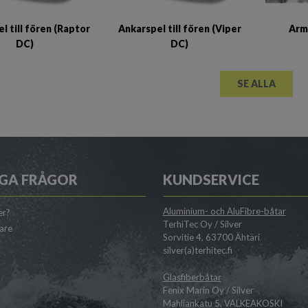
l till fören (Raptor
Ankarspel till fören (Viper
Arm
DC)
DC)
SE ALLA
GA FRÅGOR
KUNDSERVICE
Aluminium- och AluFibre-båtar
er?
TerhiTec Oy / Silver
jare
Sorvitie 4, 63700 Ähtäri
silver(a)terhitec.fi
Glasfiberbåtar
Fenix Marin Oy / Silver
Mahliankatu 5, VALKEAKOSKI