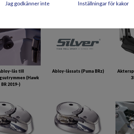
Jag godkänner inte
Inställningar för kakor
ELEKTRONIK OCH ÖVRIG
Abloy-låssats (Puma BRz)
bloy-lås till
Aktersp
ngsutrymmen (Hawk
3
BR 2019-)