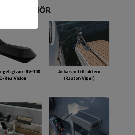
A TILLBEHÖR
egelsgivare RV-100
Ankarspel till aktern
D/RealVision
(Raptor/Viper)