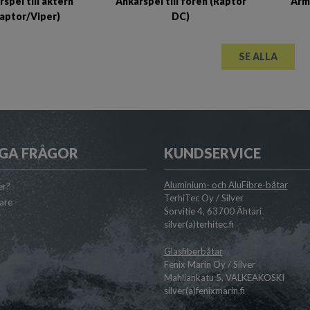
spel till aktern
Ankarspel till fören (Raptor
Arm
Raptor/Viper)
DC)
SE ALLA
GA FRÅGOR
KUNDSERVICE
Aluminium- och AluFibre-båtar
er?
TerhiTec Oy / Silver
jare
Sorvitie 4, 63700 Ähtäri
silver(a)terhitec.fi
Glasfiberbåtar
Fenix Marin Oy / Silver
Mahliankatu 5, VALKEAKOSKI
silver(a)fenixmarin.fi