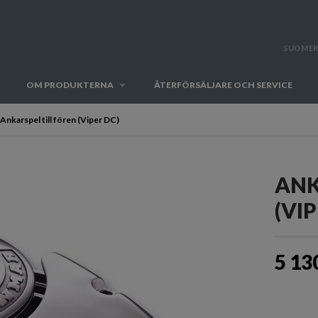
SUOMEK
OM PRODUKTERNA
ÅTERFÖRSÄLJARE OCH SERVICE
Ankarspel till fören (Viper DC)
ANK
(VIP
5 13