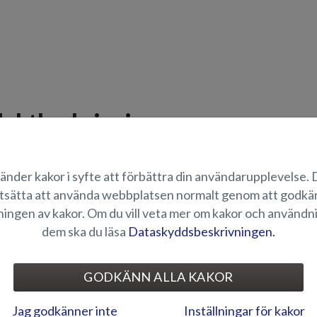
uktbeskrivning
0 ankarspel, inkl. 30 m ankarlina, 10m kätting och 7,5 kg ankare.
änder kakor i syfte att förbättra din användarupplevelse.
ÄMPLIGHET
tsätta att använda webbplatsen normalt genom att godk
ingen av kakor. Om du vill veta mer om kakor och användn
ILDGALLERI
dem ska du läsa
Dataskyddsbeskrivningen.
GODKÄNN ALLA KAKOR
ELEKTRONIK OCH ÖVRIG
Jag godkänner inte
Inställningar för kakor