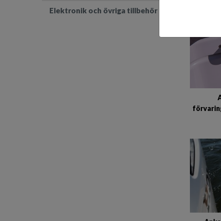
Elektronik och övriga tillbehör
A
förvari