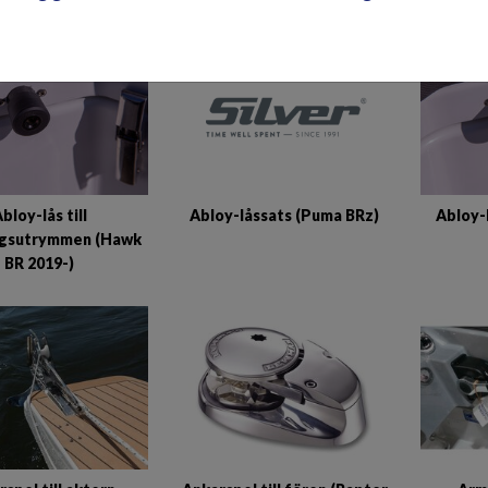
Abloy-låssats (Puma BRz)
bloy-lås till
Abloy-
ngsutrymmen (Hawk
BR 2019-)