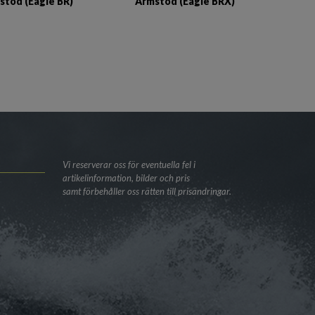
stöd (Eagle BR)
Armstöd (Eagle BRX)
Vi reserverar oss för eventuella fel i
artikelinformation, bilder och pris
samt förbehåller oss rätten till prisändringar.