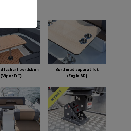
TEN
d låsbart bordsben
Bord med separat fot
(Viper DC)
(Eagle BR)