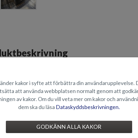
uktbeskrivning
e, sofflikt båtsäte till kartläsaren på babord sida. Under sätet finns ett 2
ker och mellanmål svala under färd. Bänksätets svängbara ryggstöd möjli
.
änder kakor i syfte att förbättra din användarupplevelse.
tsätta att använda webbplatsen normalt genom att godk
ÄMPLIGHET
ingen av kakor. Om du vill veta mer om kakor och användn
dem ska du läsa
Dataskyddsbeskrivningen.
ILDGALLERI
GODKÄNN ALLA KAKOR