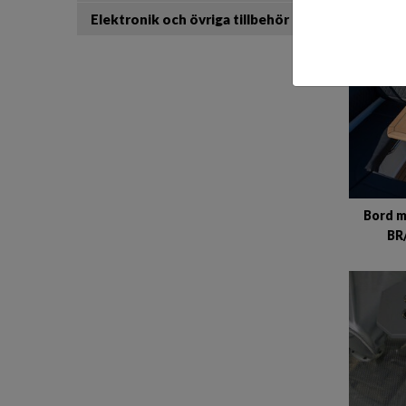
Elektronik och övriga tillbehör
Bord m
BR