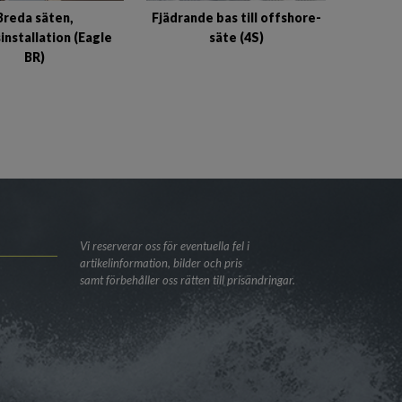
Breda säten,
Fjädrande bas till offshore-
installation (Eagle
säte (4S)
BR)
Vi reserverar oss för eventuella fel i
artikelinformation, bilder och pris
samt förbehåller oss rätten till prisändringar.