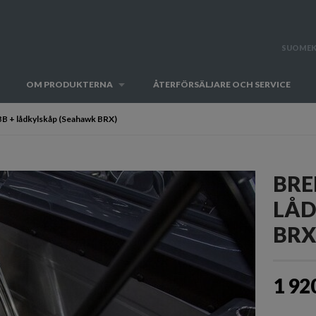
SUOMEK
OM PRODUKTERNA
ÅTERFÖRSÄLJARE OCH SERVICE
BB + lådkylskåp (Seahawk BRX)
BRE
LÅD
BRX
1 92