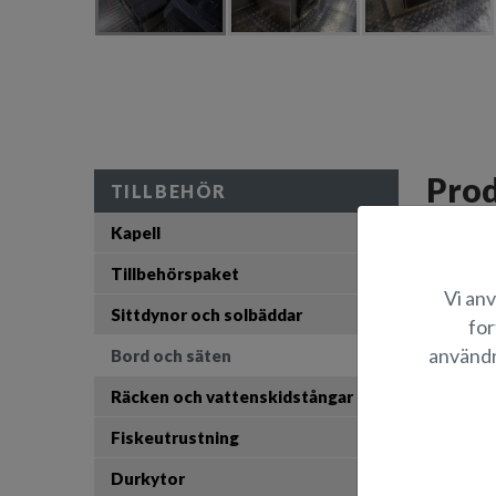
Prod
TILLBEHÖR
Kapell
Ett bredar
hålla dryc
Tillbehörspaket
Svart färg
Vi anv
Sittdynor och solbäddar
for
L
användn
Bord och säten
B
Räcken och vattenskidstångar
Fiskeutrustning
Durkytor