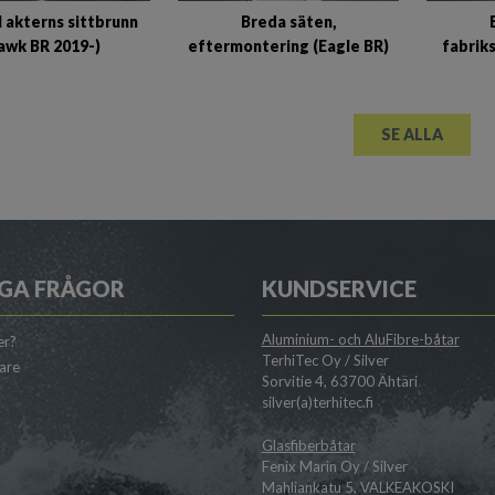
ll akterns sittbrunn
Breda säten,
awk BR 2019-)
eftermontering (Eagle BR)
fabriks
SE ALLA
GA FRÅGOR
KUNDSERVICE
Aluminium- och AluFibre-båtar
er?
TerhiTec Oy / Silver
jare
Sorvitie 4, 63700 Ähtäri
silver(a)terhitec.fi
Glasfiberbåtar
Fenix Marin Oy / Silver
Mahliankatu 5, VALKEAKOSKI