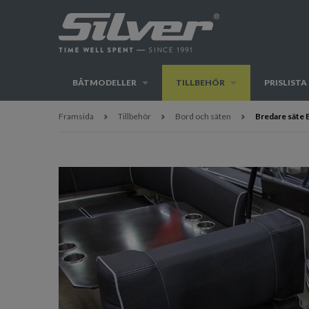
BÅTMODELLER
TILLBEHÖR
PRISLISTA
Framsida
Tillbehör
Bord och säten
Bredare säte 