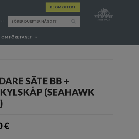
BE OM OFFERT
SI
OM FÖRETAGET
DARE SÄTE BB +
KYLSKÅP (SEAHAWK
)
0 €