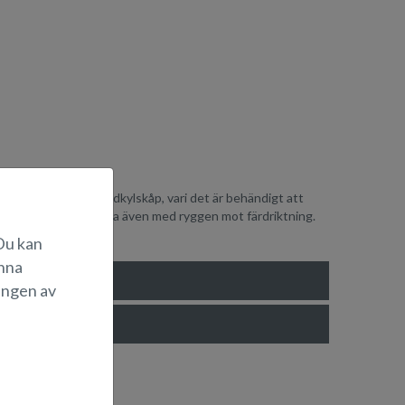
0 liters utdragbart lådkylskåp, vari det är behändigt att
ggör att man kan sitta även med ryggen mot färdriktning.
 Du kan
änna
ingen av