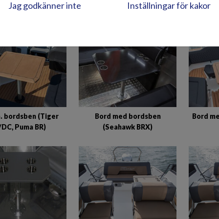
Jag godkänner inte
Inställningar för kakor
BORD OCH SÄ
. bordsben (Tiger
Bord med bordsben
Bord me
/DC, Puma BR)
(Seahawk BRX)