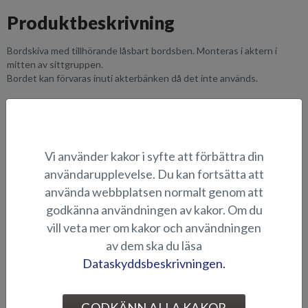
Produktbeskrivning
Bordskiva med tillhörande låsbart bordsben. Monteras i aktern i
mitten av sittgruppen.
Bordet kan förvaras inuti akterbänken då det inte används.
LÄMPLIGHET
BILDGALLERI
Vi använder kakor i syfte att förbättra din
användarupplevelse. Du kan fortsätta att
använda webbplatsen normalt genom att
BORD OCH SÄTEN
godkänna användningen av kakor. Om du
vill veta mer om kakor och användningen
av dem ska du läsa
Dataskyddsbeskrivningen.
GODKÄNN ALLA KAKOR