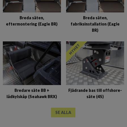
Breda säten,
Breda säten,
eftermontering (Eagle BR)
fabriksinstallation (Eagle
BR)
Bredare säte BB +
Fjädrande bas till offshore-
lådkylskåp (Seahawk BRX)
säte (4S)
SE ALLA