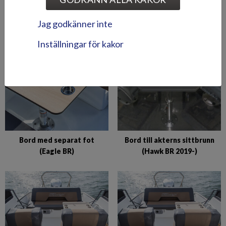
Bord m. bordsben (Tiger
Bord med bordsben
Jag godkänner inte
BR/DC, Puma BR)
(Seahawk BRX)
Inställningar för kakor
Bord med separat fot
Bord till akterns sittbrunn
(Eagle BR)
(Hawk BR 2019-)