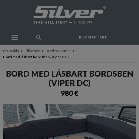
BE OM OFFERT
Framsida
Tillbehör
Bord och säten
Bord med låsbart bordsben (Viper DC)
BORD MED LÅSBART BORDSBEN
(VIPER DC)
980 €