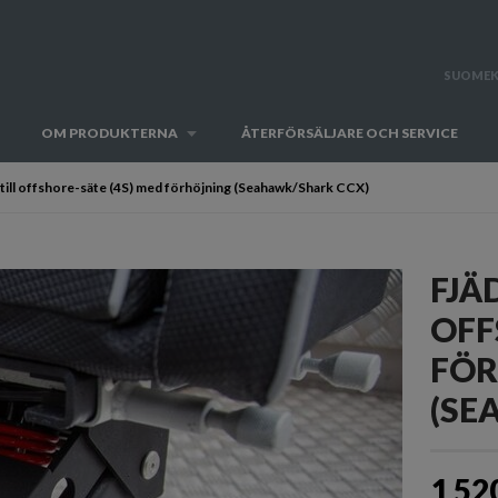
SUOMEK
OM PRODUKTERNA
ÅTERFÖRSÄLJARE OCH SERVICE
 till offshore-säte (4S) med förhöjning (Seahawk/Shark CCX)
FJÄ
OFF
FÖR
(SE
1 52