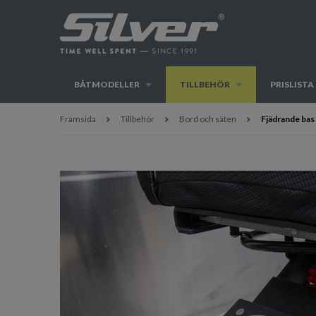
BÅTMODELLER
TILLBEHÖR
PRISLISTA
Framsida
Tillbehör
Bord och säten
Fjädrande bas