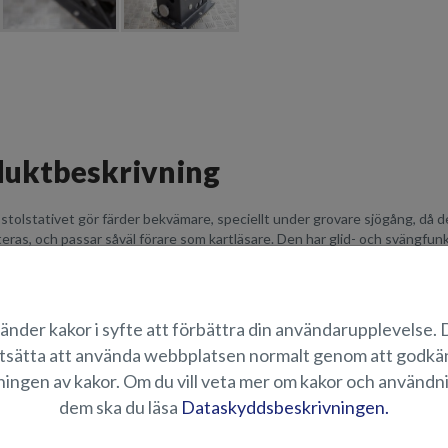
uktbeskrivning
stolstativet gör färder bekvämare, speciellt under grovare sjögång, då 
ras, och passar såväl förare som kartläsare. Den har glid- och svängfunk
len förinställd på 80-90 kg.
behör är lämpat till Seahawk CCX- och Shark CCX -modellerna, därför att
förhöjningsdel. För övriga båtmodeller (alla andra utom Fox Avant) räcke
änder kakor i syfte att förbättra din användarupplevelse.
0).
tsätta att använda webbplatsen normalt genom att godk
ingen av kakor. Om du vill veta mer om kakor och användn
r på fjädrande stolsystemet utan upphöjning.
dem ska du läsa
Dataskyddsbeskrivningen.
ÄMPLIGHET