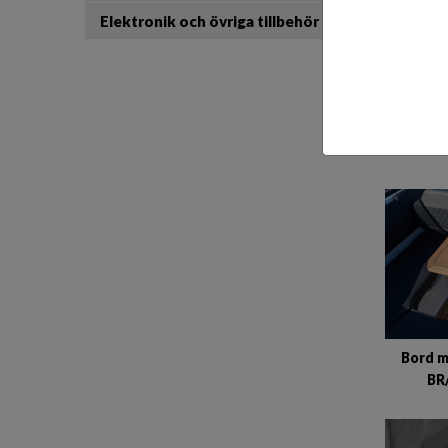
Elektronik och övriga tillbehör
B
Bord m
BR