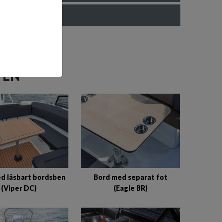
TEN
d låsbart bordsben
Bord med separat fot
(Viper DC)
(Eagle BR)