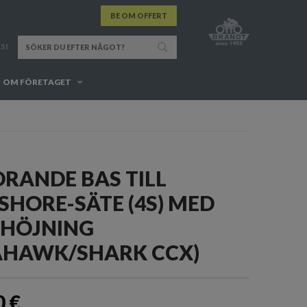
BE OM OFFERT
SI
OM FÖRETAGET
DRANDE BAS TILL
SHORE-SÄTE (4S) MED
HÖJNING
AHAWK/SHARK CCX)
0 €