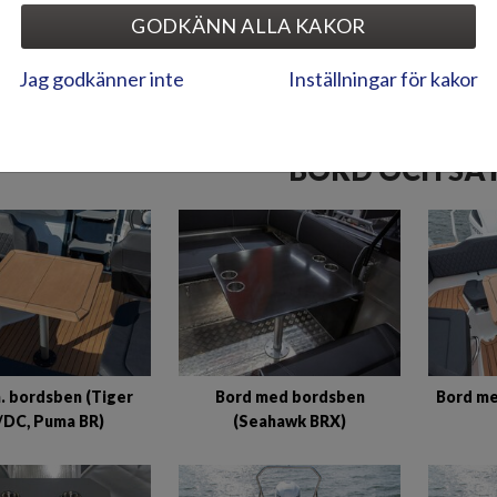
GODKÄNN ALLA KAKOR
ILDGALLERI
Jag godkänner inte
Inställningar för kakor
BORD OCH SÄ
. bordsben (Tiger
Bord med bordsben
Bord me
/DC, Puma BR)
(Seahawk BRX)