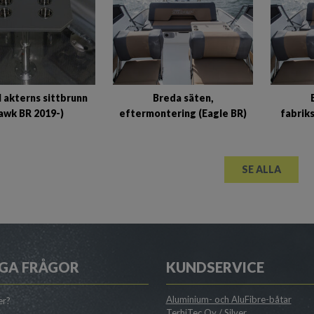
ll akterns sittbrunn
Breda säten,
awk BR 2019-)
eftermontering (Eagle BR)
fabriks
SE ALLA
GA FRÅGOR
KUNDSERVICE
Aluminium- och AluFibre-båtar
er?
TerhiTec Oy / Silver