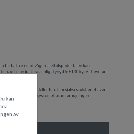
den tar bättre emot vågorna. Stolspedestalen kan
tion, och kan justeras enligt tyngd 50-130 kg. Vid leverans
 ifrågavarande båtmodeller förutom själva stolsbenet även
r själva fjädrande stolsystemet utan förhöjningen
 Du kan
änna
ingen av