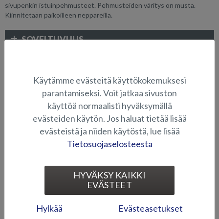
sivupenkin istuinpehmusteet. Pehmusteiden väritys on musta.
Kiinnitetään paikoilleen neppareilla.
SOVELTUVUUS
ISTUINTYYNYT JA PEHMUSTEET
Käytämme evästeitä käyttökokemuksesi
parantamiseksi. Voit jatkaa sivuston
käyttöä normaalisti hyväksymällä
evästeiden käytön. Jos haluat tietää lisää
evästeistä ja niiden käytöstä, lue lisää
Tietosuojaselosteesta
HYVÄKSY KAIKKI
Auringonottopatja (Fox BR
Auringonottopatjasto
EVÄSTEET
2018-)
(Hawk BR 2019-)
Hylkää
Evästeasetukset