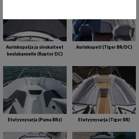
Aurinkopatja ja sivukaiteet
Aurinkopeti (Tiger BR/DC)
keulakannelle (Raptor DC)
Etutyynysarja (Puma BRz)
Etutyynysarja (Tiger BR)