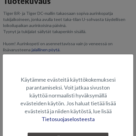
Tuotekuvaus
Tiger BR- ja Tiger DC-mallin takaosaan sopiva aurinkopatja
tukijalkoineen, jonka avulla teet taka-tilan U-sohvasta täydellisen
loikoilupaikan aurinkoisina päivinä.
Tyynyt ja tukijalat säilytät takapenkin sisällä.
Huom! Aurinkopeti on asennettavissa vain jo veneessä on
lisävarusteena
jalallinen pöytä
.
SOVELTUVUUS
KUVAGALLERIA
Käytämme evästeitä käyttökokemuksesi
parantamiseksi. Voit jatkaa sivuston
käyttöä normaalisti hyväksymällä
ISTUINTYYNYT JA PEHMUSTEET
evästeiden käytön. Jos haluat tietää lisää
evästeistä ja niiden käytöstä, lue lisää
Tietosuojaselosteesta