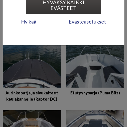
HYVÄKSY KAIKKI
EVÄSTEET
Hylkää
Evästeasetukset
Auringonottopatja (Fox BR
Auringonottopatjasto
2018-)
(Hawk BR 2019-)
Aurinkopatja ja sivukaiteet
Etutyynysarja (Puma BRz)
keulakannelle (Raptor DC)