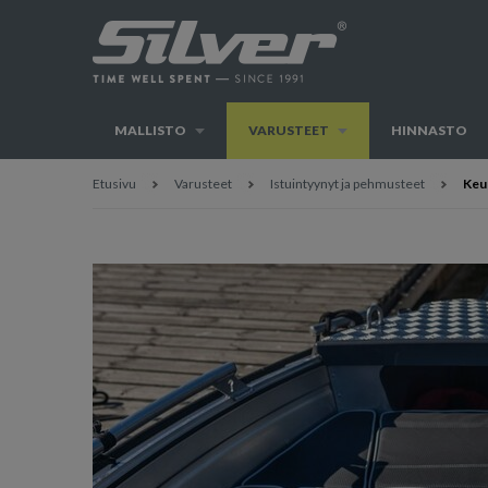
MALLISTO
VARUSTEET
HINNASTO
Etusivu
Varusteet
Istuintyynyt ja pehmusteet
Keu