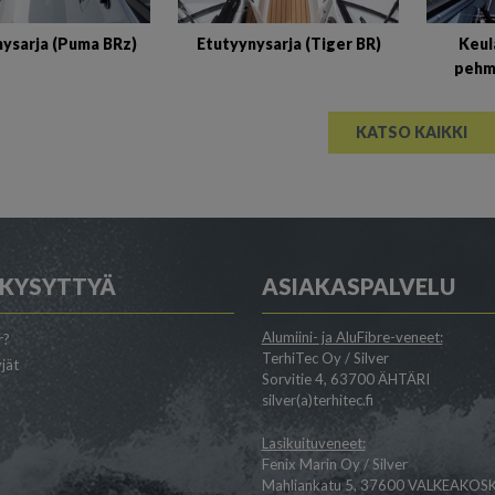
nysarja (Puma BRz)
Etutyynysarja (Tiger BR)
Keul
pehm
KATSO KAIKKI
 KYSYTTYÄ
ASIAKASPALVELU
Alumiini- ja AluFibre-veneet:
r?
TerhiTec Oy / Silver
jät
Sorvitie 4, 63700 ÄHTÄRI
silver(a)terhitec.fi
Lasikuituveneet:
Fenix Marin Oy / Silver
Mahliankatu 5, 37600 VALKEAKOSK