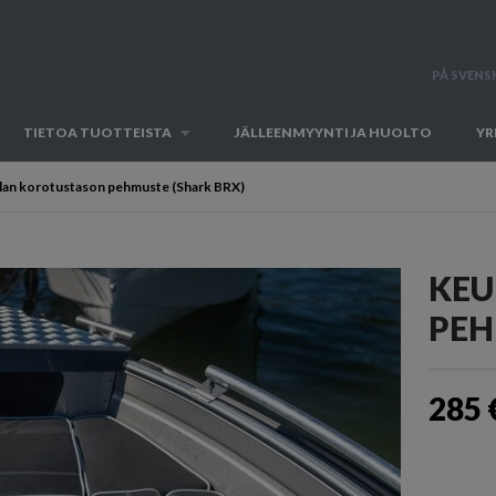
PÅ SVENS
TIETOA TUOTTEISTA
JÄLLEENMYYNTI JA HUOLTO
YR
lan korotustason pehmuste (Shark BRX)
KEU
PEH
285 