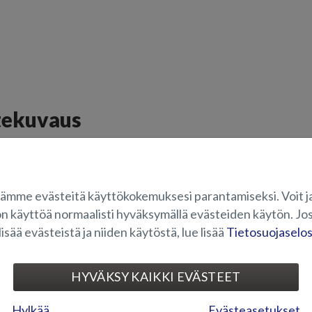
tekuvaus
-mallin keulan
korotustason
pehmuste, 1 kpl. Soveltuu vuosimallista 20
laan saa muodostettua yhtenäisen auringonottopatjaston, vaatii se my
ämme evästeitä käyttökokemuksesi parantamiseksi. Voit j
8.
on käyttöä normaalisti hyväksymällä evästeiden käytön. Jos
OVELTUVUUS
lisää evästeistä ja niiden käytöstä, lue lisää
Tietosuojaselo
UVAGALLERIA
HYVÄKSY KAIKKI EVÄSTEET
Hylkää
Evästeasetukset