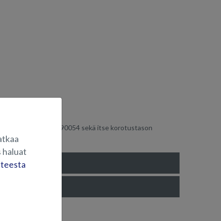
22 eteenpäin.
ös etutyynysarjan TY90054 sekä itse korotustason
atkaa
 haluat
steesta