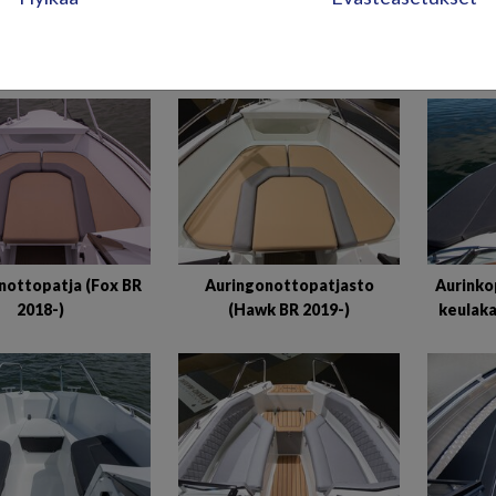
ISTUINTYYNYT JA P
nottopatja (Fox BR
Auringonottopatjasto
Aurinko
2018-)
(Hawk BR 2019-)
keulaka