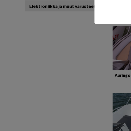
Elektroniikka ja muut varusteet
Auringo