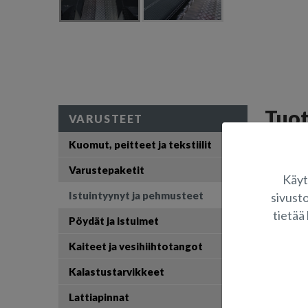
Tuo
VARUSTEET
Kuomut, peitteet ja tekstiilit
Etutyynysa
Sisältää i
Varustepaketit
Käyt
Istuintyynyt ja pehmusteet
sivust
S
tietää 
Pöydät ja istuimet
K
Kaiteet ja vesihiihtotangot
Kalastustarvikkeet
Lattiapinnat