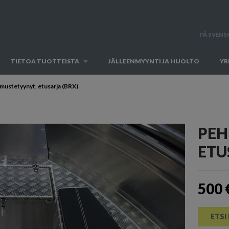
PÅ SVENS
TIETOA TUOTTEISTA
JÄLLEENMYYNTI JA HUOLTO
YR
ustetyynyt, etusarja (BRX)
PEH
ETU
500 
ETSI