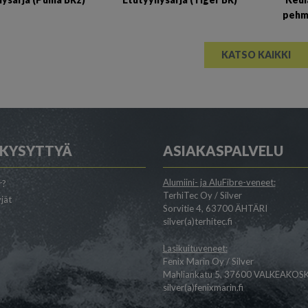
pehm
KATSO KAIKKI
 KYSYTTYÄ
ASIAKASPALVELU
Alumiini- ja AluFibre-veneet:
r?
TerhiTec Oy / Silver
jät
Sorvitie 4, 63700 ÄHTÄRI
silver(a)terhitec.fi
Lasikuituveneet:
Fenix Marin Oy / Silver
Mahliankatu 5, 37600 VALKEAKOSK
silver(a)fenixmarin.fi