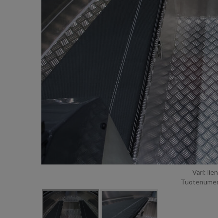
Väri: lie
Tuotenumer