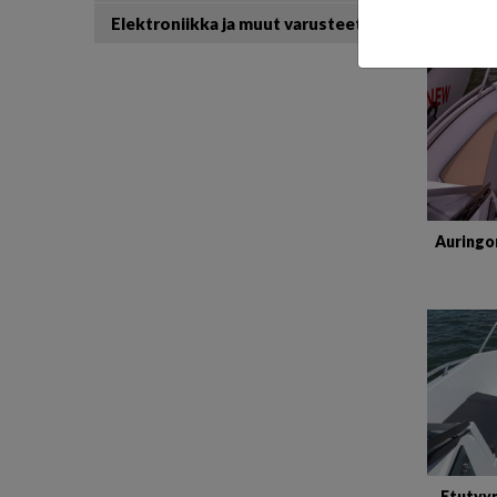
Elektroniikka ja muut varusteet
Auringo
Etutyy