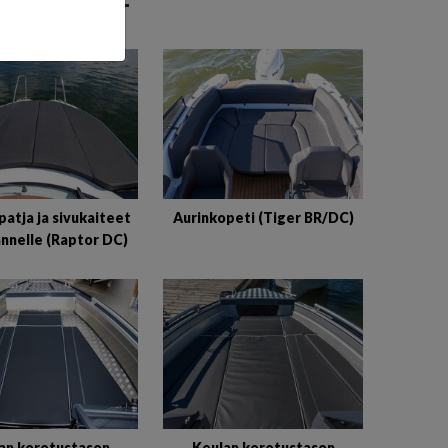
EHMUSTEET
patja ja sivukaiteet
Aurinkopeti (Tiger BR/DC)
nnelle (Raptor DC)
an korotustason
Keulan korotustason