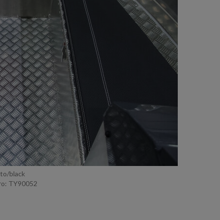
nto/black
o: TY90052