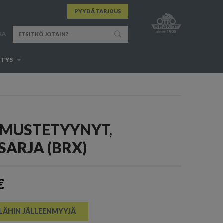
PYYDÄ TARJOUS
KA
ITYS
MUSTETYYNYT,
SARJA (BRX)
€
 LÄHIN JÄLLEENMYYJÄ