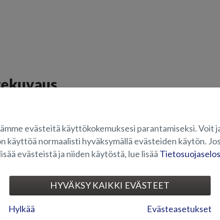
tekuvaus
rja Eagle BRX-malliin. Soveltuu myös Shark BRX -malliin, mutta vain vuo
stuintyynyt keulan sivupenkkeihin, musta väritys.
ämme evästeitä käyttökokemuksesi parantamiseksi. Voit j
on käyttöä normaalisti hyväksymällä evästeiden käytön. Jos
OVELTUVUUS
lisää evästeistä ja niiden käytöstä, lue lisää
Tietosuojaselo
UVAGALLERIA
HYVÄKSY KAIKKI EVÄSTEET
Hylkää
Evästeasetukset