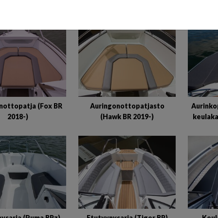
ISTUINTYYNYT JA P
nottopatja (Fox BR
Auringonottopatjasto
Aurinko
2018-)
(Hawk BR 2019-)
keulaka
nysarja (Puma BRz)
Etutyynysarja (Tiger BR)
Keul