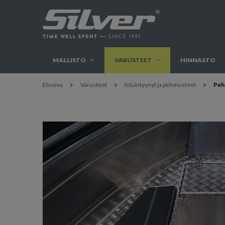
MALLISTO
VARUSTEET
HINNASTO
Etusivu
Varusteet
Istuintyynyt ja pehmusteet
Pehm