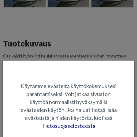
Tuotekuvaus
Ota kaikki hyöty irti keulakannesta asentamalla siihen irrotettava
aurinkopatjasto sekä turvallisuutta lisäävät sivukaiteet.
Auringonpalvojen toivottu lisä veneen mukavuuksiin.
SOVELTUVUUS
Käytämme evästeitä käyttökokemuksesi
parantamiseksi. Voit jatkaa sivuston
KUVAGALLERIA
käyttöä normaalisti hyväksymällä
evästeiden käytön. Jos haluat tietää lisää
evästeistä ja niiden käytöstä, lue lisää
ISTUINTYYNYT JA PEHMUSTEET
Tietosuojaselosteesta