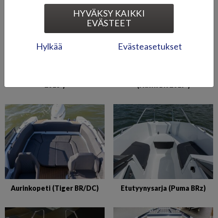
HYVÄKSY KAIKKI
EVÄSTEET
Hylkää
Evästeasetukset
Auringonottopatja (Fox BR
Auringonottopatjasto
2018-)
(Hawk BR 2019-)
Aurinkopeti (Tiger BR/DC)
Etutyynysarja (Puma BRz)