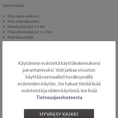
Setti sisältää:
8 kg naara-ankkurin
35m ankkuriköyden
Kiinnitysköydet 3 x 6m
Pitkä kiinnitysköysi 1 x 10m
4 kpl lepuuttajia
4 kpl lepuuttajien kiinnitysköydet
SOVELTUVUUS
Käytämme evästeitä käyttökokemuksesi
parantamiseksi. Voit jatkaa sivuston
käyttöä normaalisti hyväksymällä
ELEKTRONIIKKA JA MUUT VARUSTEET
evästeiden käytön. Jos haluat tietää lisää
evästeistä ja niiden käytöstä, lue lisää
Tietosuojaselosteesta
HYVÄKSY KAIKKI