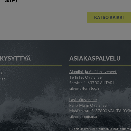
2019-)
KATSO KAIKKI
 KYSYTTYÄ
ASIAKASPALVELU
Alumiini- ja AluFibre-veneet:
r?
TerhiTec Oy / Silver
jät
Sorvitie 4, 63700 ÄHTÄRI
silver(a)terhitec.fi
Lasikuituveneet:
Fenix Marin Oy / Silver
Mahliankatu 5, 37600 VALKEAKOSK
silver(a)fenixmarin.fi
Huom! Lisävarustetilaukset/-ostot lähimm