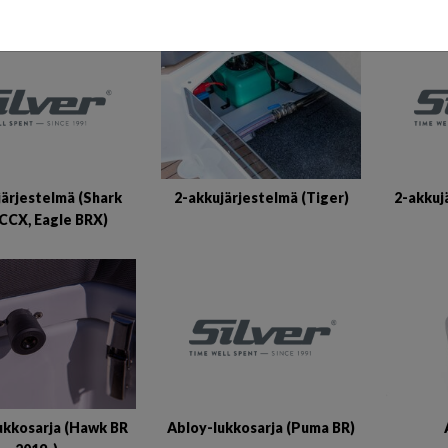
järjestelmä (Shark
2-akkuj
2-akkujärjestelmä (Tiger)
CCX, Eagle BRX)
Abloy-lukkosarja (Puma BR)
ukkosarja (Hawk BR