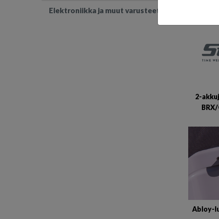
Elektroniikka ja muut varusteet
2-akku
BRX/
Abloy-l