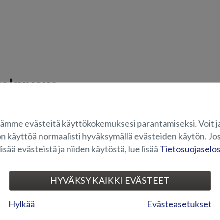
tekuvaus
lista molempiin kylkiin. Törmäyslista lähtee kuvan osoittamalla tavalla ui
ämme evästeitä käyttökokemuksesi parantamiseksi. Voit j
OVELTUVUUS
on käyttöä normaalisti hyväksymällä evästeiden käytön. Jos
lisää evästeistä ja niiden käytöstä, lue lisää
Tietosuojaselo
UVAGALLERIA
HYVÄKSY KAIKKI EVÄSTEET
Hylkää
Evästeasetukset
ELEKTRONIIKKA JA MUU