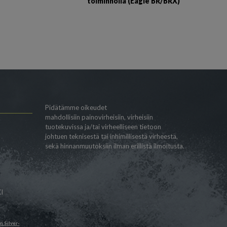
toiminnolla (Eagle BR/BRX)
Pidätämme oikeudet
mahdollisiin painovirheisiin, virheisiin
tuotekuvissa ja/tai virheelliseen tietoon
johtuen teknisestä tai inhimillisestä virheestä,
sekä hinnanmuutoksiin ilman erillistä ilmoitusta.
I
än
Silver-