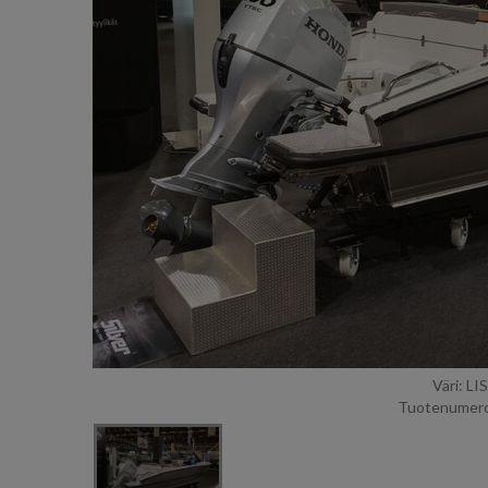
Väri: L
Tuotenumero