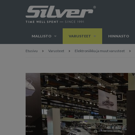
MALLISTO
VARUSTEET
HINNASTO
Etusivu
Varusteet
Elektroniikka ja muut varusteet