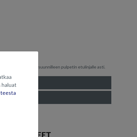
matasojen kulmasta suunnilleen pulpetin etulinjalle asti.
atkaa
 haluat
steesta
T VARUSTEET