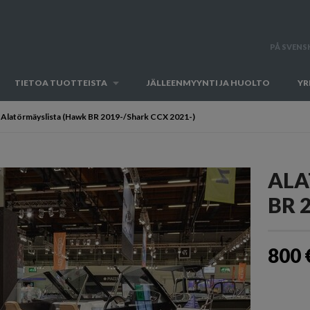
PÅ SVENS
TIETOA TUOTTEISTA
JÄLLEENMYYNTI JA HUOLTO
YR
Alatörmäyslista (Hawk BR 2019-/Shark CCX 2021-)
ALA
BR 
800 