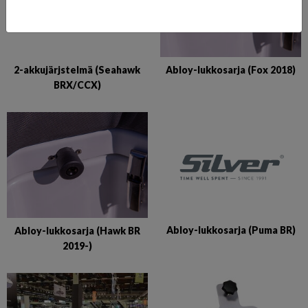
2-akkujärjstelmä (Seahawk
Abloy-lukkosarja (Fox 2018)
BRX/CCX)
Abloy-lukkosarja (Puma BR)
Abloy-lukkosarja (Hawk BR
2019-)