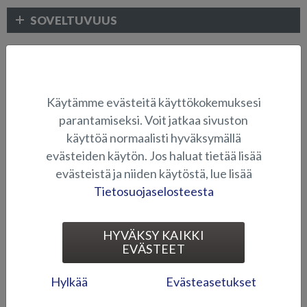
SOVELTUVUUS
ELEKTRONIIKKA JA MUUT VARUSTEET
Käytämme evästeitä käyttökokemuksesi
parantamiseksi. Voit jatkaa sivuston
käyttöä normaalisti hyväksymällä
evästeiden käytön. Jos haluat tietää lisää
evästeistä ja niiden käytöstä, lue lisää
Tietosuojaselosteesta
2-akkujärjestelmä (Shark
2-akkujärjestelmä (Tiger)
BRX/CCX, Eagle BRX)
HYVÄKSY KAIKKI
EVÄSTEET
Hylkää
Evästeasetukset