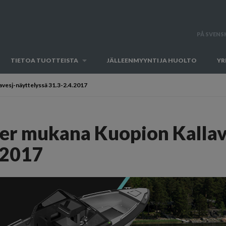
PÅ SVENS
TIETOA TUOTTEISTA
JÄLLEENMYYNTI JA HUOLTO
YR
avesj-näyttelyssä 31.3-2.4.2017
ver mukana Kuopion Kallav
.2017