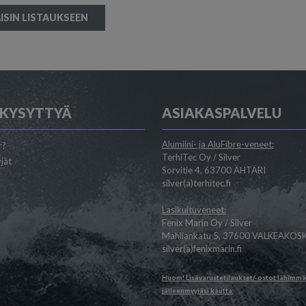
ISIN LISTAUKSEEN
 KYSYTTYÄ
ASIAKASPALVELU
Alumiini- ja AluFibre-veneet:
r?
TerhiTec Oy / Silver
jät
Sorvitie 4, 63700 ÄHTÄRI
silver(a)terhitec.fi
Lasikuituveneet:
Fenix Marin Oy / Silver
Mahliankatu 5, 37600 VALKEAKOSK
silver(a)fenixmarin.fi
Huom! Lisävarustetilaukset/-ostot lähimm
jälleenmyyjäsi
kautta.