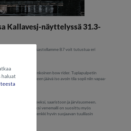
a Kallavesj-näyttelyssä 31.3-
n tietenkin mukana! Osastollamme B7 voit tutustua eri
atkaa
5 metriä pitkä alumiinirunkoinen bow rider. Tuplapulpetin
 haluat
ille. Pulpettien eteen jäävä iso avoin tila sopii niin vapaa-
steesta
eeksi kuin mökkiveneeksi, saaristoon ja järvisuomeen.
tailijoita, jonka vuoksi venemalli on suosittu myös
tuinta sekä leveä takapenkki hyvin suojaavan tuulilasin