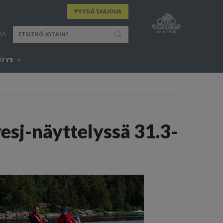
PYYDÄ TARJOUS
KA
ITYS
esj-näyttelyssä 31.3-