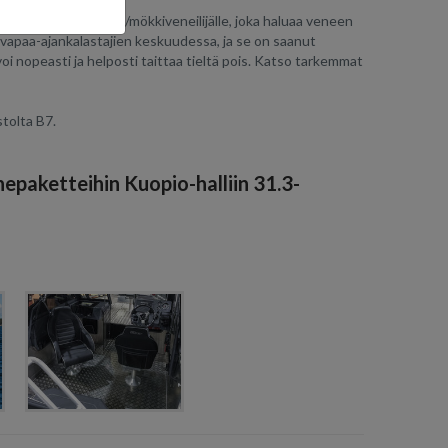
viselle veneilijälle/mökkiveneilijälle, joka haluaa veneen
 vapaa-ajankalastajien keskuudessa, ja se on saanut
i nopeasti ja helposti taittaa tieltä pois. Katso tarkemmat
tolta B7.
epaketteihin Kuopio-halliin 31.3-