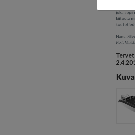
Silver Sh
Toinen kau
joka sopii
kiitosta m
tuotetie
Nämä Silv
Psst
.
Muist
Tervet
2.4.20
Kuva