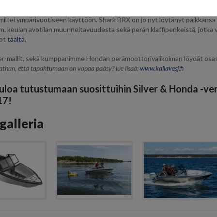
ark BRX - Uutuus 2017!
den 2017 uutuuksista, Shark BRX, on täysalumiininen luottokumppani aktii
 miltei ympärivuotiseen käyttöön. Shark BRX on jo nyt löytänyt paikkansa
m. keulan avotilan muunneltavuudesta sekä perän klaffipenkeistä, jotka vo
dot
täältä
.
er-mallit, sekä kumppanimme Hondan perämoottorivalikoiman löydät osas
athan, että tapahtumaan on vapaa pääsy? lue lisää:
www.kallavesj.fi
uloa tutustumaan suosittuihin Silver & Honda -ven
17!
galleria