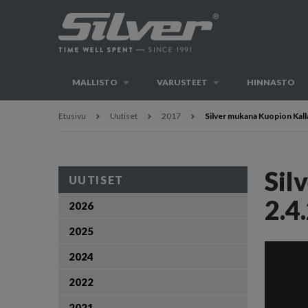
MALLISTO
VARUSTEET
HINNASTO
Etusivu
Uutiset
2017
Silver mukana Kuopion Kall
Sil
UUTISET
2.4
2026
2025
2024
2022
2021