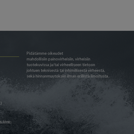
Pidätämme oikeudet
mahdollisiin painovirheisiin, virheisiin
tuotekuvissa ja/tai virheelliseen tietoon
johtuen teknisestä tai inhimillisestä virheestä,
sekä hinnanmuutoksiin ilman erillistä ilmoitusta.
I
än
Silver-