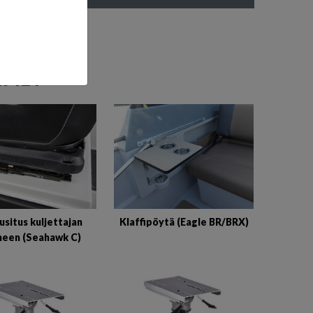
UIMET
usitus kuljettajan
Klaffipöytä (Eagle BR/BRX)
meen (Seahawk C)