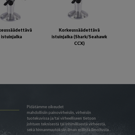
keussäädettävä
Korkeussäädettävä
istuinjalka
istuinjalka (Shark/Seahawk
CCX)
Pidätämme oikeudet
mahdollisiin painovirheisiin, virheisiin
tuotekuvissa ja/tai virheelliseen tietoon
johtuen teknisestä tai inhimillisestä virheestä,
sekä hinnanmuutoksiin ilman erillistä ilmoitusta.