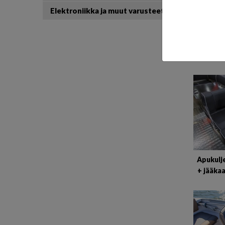
Elektroniikka ja muut varusteet
Apukulje
+ jääka