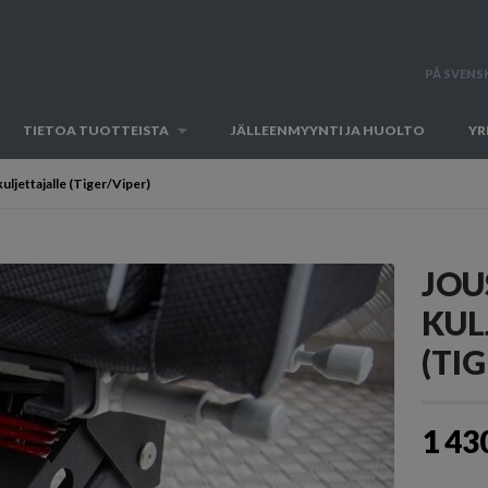
PÅ SVENS
TIETOA TUOTTEISTA
JÄLLEENMYYNTI JA HUOLTO
YR
uljettajalle (Tiger/Viper)
JOU
KUL
(TI
1 43