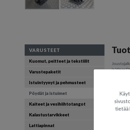
Tuo
VARUSTEET
Kuomut, peitteet ja tekstiilit
Joustojalk
ja Viper D
Varustepaketit
4S-valmis
joustava/v
Istuintyynyt ja pehmusteet
pikasäädet
Käyt
Pöydät ja istuimet
Kuva suunt
sivust
Kaiteet ja vesihiihtotangot
tietää 
S
Kalastustarvikkeet
Lattiapinnat
K