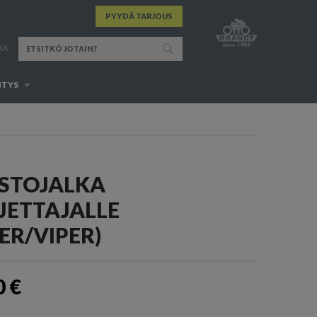
PYYDÄ TARJOUS
KA
ITYS
STOJALKA
JETTAJALLE
GER/VIPER)
0 €