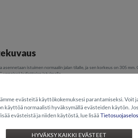
tekuvaus
a asennetaan istuimen normaalin jalan tilalle, ja sen korkeus on 305 mm
C-veneissä kuljettajan istuimelle.
tajan
joustojalka antaa nimensä mukaisesti joustoa, jolloin aallokossa tai
aimentava istuinjalusta pehmentää huomattavasti selkärankaan, niskaan j
tävissä käyttäjän painon mukaan 50–130 kg (esisäädetty noin 80-90kg), t
ämme evästeitä käyttökokemuksesi parantamiseksi. Voit j
aa-antava alumiiniveneistä. Jalusta on malliltaan ja ulkonäöltään kuiten
on käyttöä normaalisti hyväksymällä evästeiden käytön. Jos
lisää evästeistä ja niiden käytöstä, lue lisää
Tietosuojaselo
OVELTUVUUS
HYVÄKSY KAIKKI EVÄSTEET
UVAGALLERIA