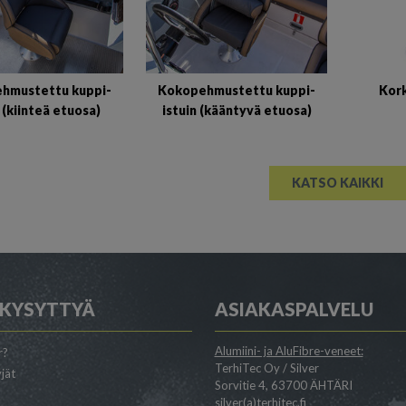
hmustettu kuppi-
Kokopehmustettu kuppi-
Kor
n (kiinteä etuosa)
istuin (kääntyvä etuosa)
KATSO KAIKKI
 KYSYTTYÄ
ASIAKASPALVELU
Alumiini- ja AluFibre-veneet:
r?
TerhiTec Oy / Silver
jät
Sorvitie 4, 63700 ÄHTÄRI
silver(a)terhitec.fi