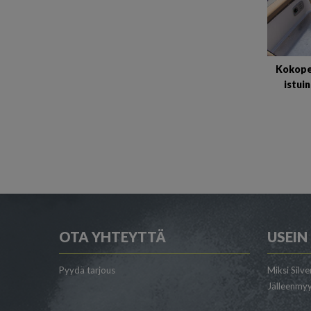
Kokope
istui
OTA YHTEYTTÄ
USEIN
Pyydä tarjous
Miksi Silve
Jälleenmyy