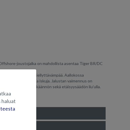
. Offshore-joustojalka on mahdollista asentaa Tiger BR/DC
 kelissä ajaminen on miellyttävämpää. Aallokossa
a polviin kohdistuvia iskuja. Jalustan vaimennus on
uote sisältää 360° käännön sekä etäisyysäädön liu’ulla.
atkaa
kin sama.
 haluat
steesta