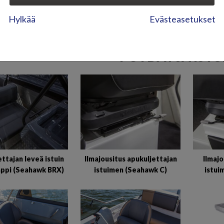
Hylkää
Evästeasetukset
PÖYDÄT JA IST
ttajan leveä istuin
Ilmajousitus apukuljettajan
Ilmajo
appi (Seahawk BRX)
istuimen (Seahawk C)
istui