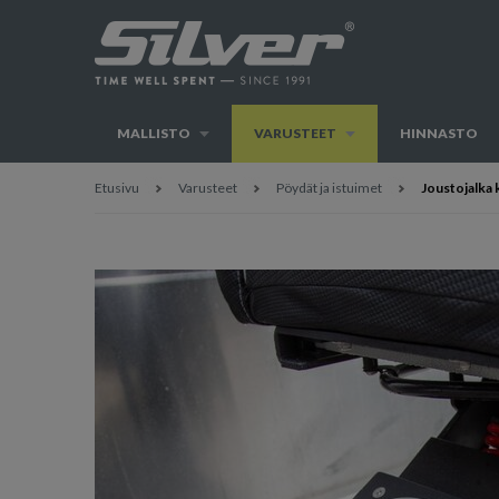
MALLISTO
VARUSTEET
HINNASTO
Etusivu
Varusteet
Pöydät ja istuimet
Joustojalka k