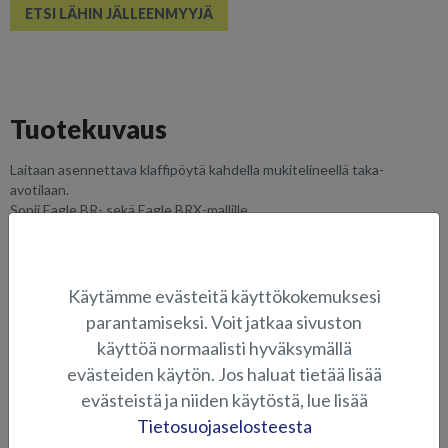
ETSI LÄHIN JÄLLEENMYYJÄ
Tuotekuvaus
Laitaan asennettava klaffipöytä kahdella mukitelineellä taka-
avotilaan.
Sopii Eagle BR- sekä Eagle BRX-mallille.
SOVELTUVUUS
Käytämme evästeitä käyttökokemuksesi
KUVAGALLERIA
parantamiseksi. Voit jatkaa sivuston
käyttöä normaalisti hyväksymällä
evästeiden käytön. Jos haluat tietää lisää
PÖYDÄT JA ISTUIMET
evästeistä ja niiden käytöstä, lue lisää
Tietosuojaselosteesta