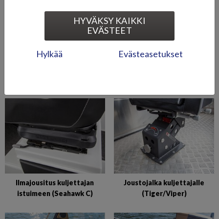
HYVÄKSY KAIKKI
EVÄSTEET
Hylkää
Evästeasetukset
Apukuljettajan leveä istuin
Ilmajousitus apukuljettajan
+ jääkaappi (Seahawk BRX)
istuimen (Seahawk C)
Ilmajousitus kuljettajan
Joustojalka kuljettajalle
istuimeen (Seahawk C)
(Tiger/Viper)