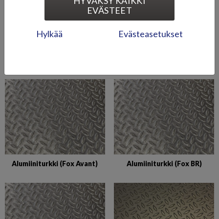
HYVÄKSY KAIKKI
EVÄSTEET
Hylkää
Evästeasetukset
Alumiiniturkki (Beaver BR)
Alumiiniturkki (Eagle BR)
Alumiiniturkki (Fox Avant)
Alumiiniturkki (Fox BR)