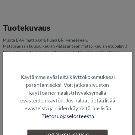
Tuotekuvaus
Musta EVA-mattosarja Puma BR -veneeseen.
Mattosarjaan kuuluu keulan ylätasanteen matto, keulan etupalat 3
kpl, keulan käytävämatto, jalkatukien mattopalat, matkustamon
lattiamatto ja uimatasojen mattopalat. Kts lisäkuvat.
SOVELTUVUUS
Käytämme evästeitä käyttökokemuksesi
parantamiseksi. Voit jatkaa sivuston
KUVAGALLERIA
käyttöä normaalisti hyväksymällä
evästeiden käytön. Jos haluat tietää lisää
evästeistä ja niiden käytöstä, lue lisää
LATTIAPINNAT
Tietosuojaselosteesta