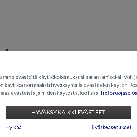
tekuvaus
miiniturkki Fox Avant-malliin (2018-).
ämme evästeitä käyttökokemuksesi parantamiseksi. Voit j
OVELTUVUUS
on käyttöä normaalisti hyväksymällä evästeiden käytön. Jos
lisää evästeistä ja niiden käytöstä, lue lisää
Tietosuojaselo
UVAGALLERIA
HYVÄKSY KAIKKI EVÄSTEET
Hylkää
Evästeasetukset
LATTIAPINN