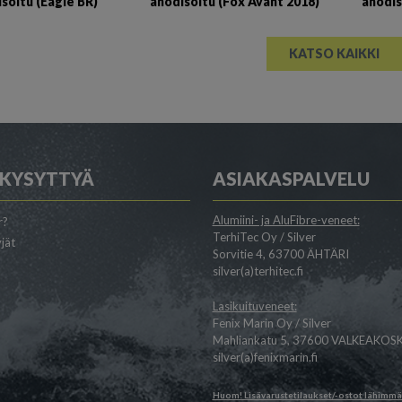
soitu (Eagle BR)
anodisoitu (Fox Avant 2018)
anodis
KATSO KAIKKI
 KYSYTTYÄ
ASIAKASPALVELU
Alumiini- ja AluFibre-veneet:
r?
TerhiTec Oy / Silver
jät
Sorvitie 4, 63700 ÄHTÄRI
silver(a)terhitec.fi
Lasikuituveneet:
Fenix Marin Oy / Silver
Mahliankatu 5, 37600 VALKEAKOSK
silver(a)fenixmarin.fi
Huom! Lisävarustetilaukset/-ostot lähimm