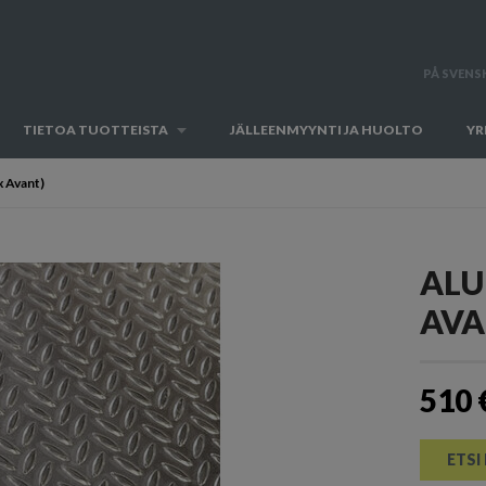
PÅ SVENS
TIETOA TUOTTEISTA
JÄLLEENMYYNTI JA HUOLTO
YR
x Avant)
ALU
AVA
510 
ETSI