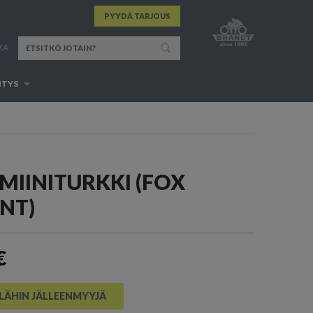
PYYDÄ TARJOUS
KA
ITYS
MIINITURKKI (FOX
NT)
€
 LÄHIN JÄLLEENMYYJÄ