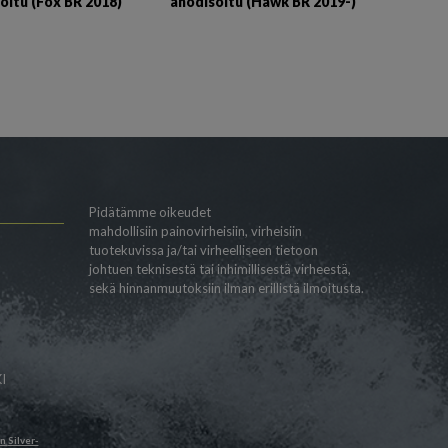
oitu (Fox BR 2018)
anodisoitu (Hawk BR 2019-)
Pidätämme oikeudet
mahdollisiin painovirheisiin, virheisiin
tuotekuvissa ja/tai virheelliseen tietoon
johtuen teknisestä tai inhimillisestä virheestä,
sekä hinnanmuutoksiin ilman erillistä ilmoitusta.
I
än
Silver-