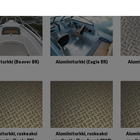
iturkki (Beaver BR)
Alumiiniturkki (Eagle BR)
Alumi
iturkki, ruskeaksi
Alumiiniturkki, ruskeaksi
Alumii