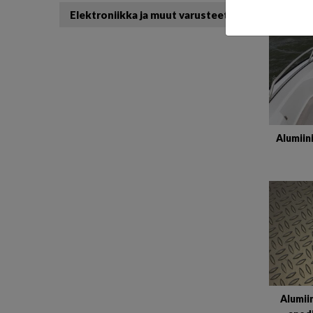
Elektroniikka ja muut varusteet
Alumiin
Alumiin