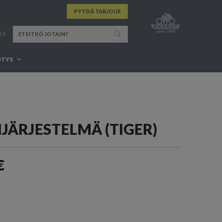
PYYDÄ TARJOUS
KA
ITYS
IJÄRJESTELMÄ (TIGER)
€