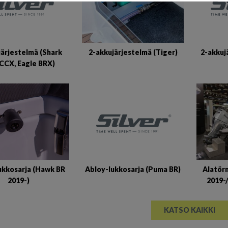
järjestelmä (Shark
2-akkuj
2-akkujärjestelmä (Tiger)
CCX, Eagle BRX)
Abloy-lukkosarja (Puma BR)
ukkosarja (Hawk BR
Alatör
2019-)
2019-
KATSO KAIKKI