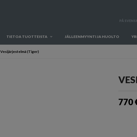
PÅ SVENS
TIETOA TUOTTEISTA
JÄLLEENMYYNTI JA HUOLTO
YR
Vesijärjestelmä (Tiger)
VES
770 