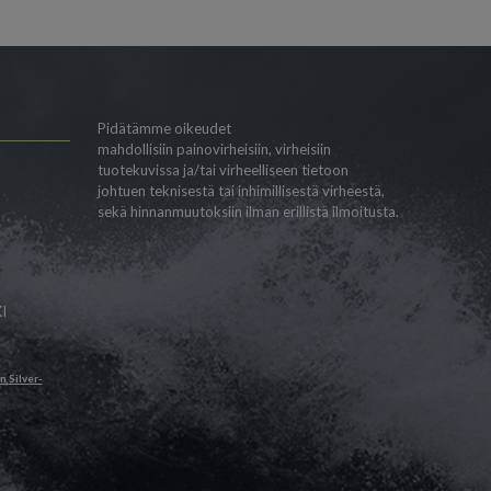
Pidätämme oikeudet
mahdollisiin painovirheisiin, virheisiin
tuotekuvissa ja/tai virheelliseen tietoon
johtuen teknisestä tai inhimillisestä virheestä,
sekä hinnanmuutoksiin ilman erillistä ilmoitusta.
I
än
Silver-