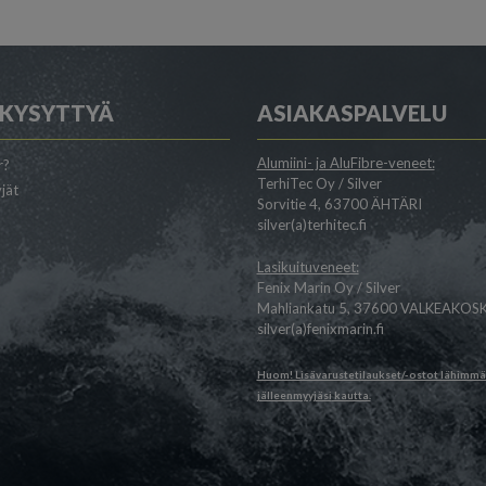
 KYSYTTYÄ
ASIAKASPALVELU
Alumiini- ja AluFibre-veneet:
r?
TerhiTec Oy / Silver
jät
Sorvitie 4, 63700 ÄHTÄRI
silver(a)terhitec.fi
Lasikuituveneet:
Fenix Marin Oy / Silver
Mahliankatu 5, 37600 VALKEAKOSK
silver(a)fenixmarin.fi
Huom! Lisävarustetilaukset/-ostot lähimm
jälleenmyyjäsi
kautta.