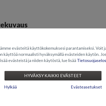
tekuvaus
ajan pulpetissa on pentteri jossa tiskiallas. Tiskialtaaseen on mahdollist
t veneestä entistä mukavamman retkeilykäyttöön.
ämme evästeitä käyttökokemuksesi parantamiseksi. Voit j
OVELTUVUUS
on käyttöä normaalisti hyväksymällä evästeiden käytön. Jos
lisää evästeistä ja niiden käytöstä, lue lisää
Tietosuojaselo
HYVÄKSY KAIKKI EVÄSTEET
ELEKTRONIIKKA JA MUU
Hylkää
Evästeasetukset