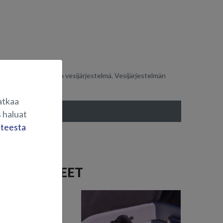
a asentaa vesihana ja vesijärjestelmä. Vesijärjestelmän
atkaa
 haluat
steesta
T VARUSTEET