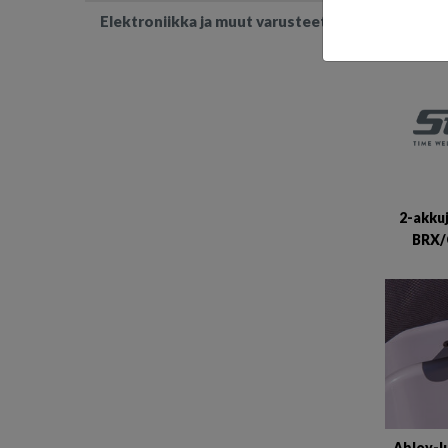
Elektroniikka ja muut varusteet
2-akku
BRX/
Abloy-l