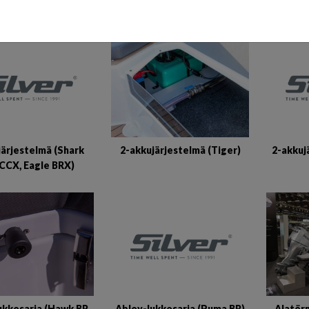
ELEKTRONIIKKA JA MUU
järjestelmä (Shark
2-akkuj
2-akkujärjestelmä (Tiger)
CCX, Eagle BRX)
Abloy-lukkosarja (Puma BR)
ukkosarja (Hawk BR
Alatör