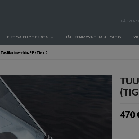
PÅ SVENS
TIETOA TUOTTEISTA
JÄLLEENMYYNTI JA HUOLTO
YR
Tuulilasinpyyhin, PP (Tiger)
TUU
(TIG
470 