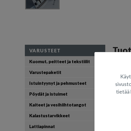
Tuo
VARUSTEET
Kuomut, peitteet ja tekstiilit
Tuulilasin
Pyyhkimen 
Varustepaketit
Käyt
Istuintyynyt ja pehmusteet
sivust
S
tietää 
Pöydät ja istuimet
K
Kaiteet ja vesihiihtotangot
Kalastustarvikkeet
Lattiapinnat