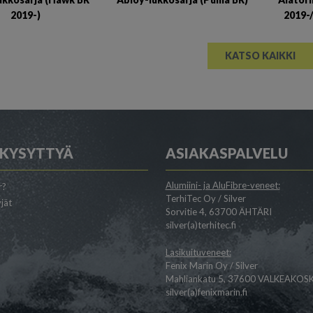
2019-)
2019-
KATSO KAIKKI
 KYSYTTYÄ
ASIAKASPALVELU
Alumiini- ja AluFibre-veneet:
r?
TerhiTec Oy / Silver
jät
Sorvitie 4, 63700 ÄHTÄRI
silver(a)terhitec.fi
Lasikuituveneet:
Fenix Marin Oy / Silver
Mahliankatu 5, 37600 VALKEAKOSK
silver(a)fenixmarin.fi