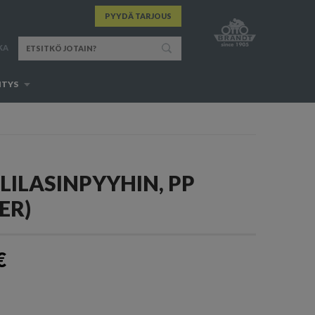
PYYDÄ TARJOUS
KA
ITYS
LILASINPYYHIN, PP
ER)
€