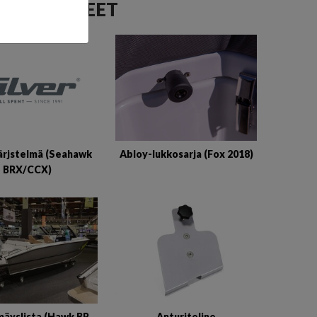
T VARUSTEET
ärjstelmä (Seahawk
Abloy-lukkosarja (Fox 2018)
BRX/CCX)
mäyslista (Hawk BR
Anturiteline