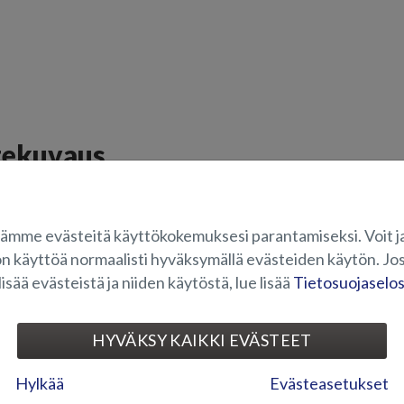
tekuvaus
pyyhin Tiger BR- ja Tiger DC -mallienn paarpuurin puolelle, eli apukuljettaj
kytkin löytyy kuljettajan puolelta ratin vierestä.
ämme evästeitä käyttökokemuksesi parantamiseksi. Voit j
on käyttöä normaalisti hyväksymällä evästeiden käytön. Jos
OVELTUVUUS
lisää evästeistä ja niiden käytöstä, lue lisää
Tietosuojaselo
UVAGALLERIA
HYVÄKSY KAIKKI EVÄSTEET
Hylkää
Evästeasetukset