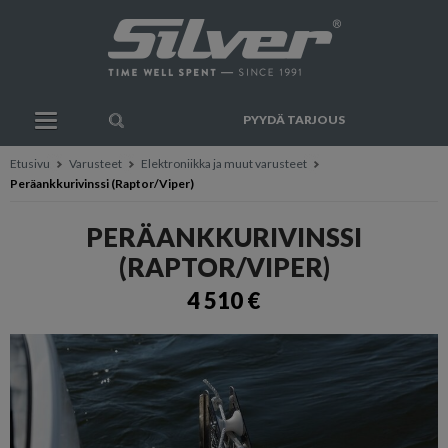
PYYDÄ TARJOUS
Etusivu
Varusteet
Elektroniikka ja muut varusteet
Peräankkurivinssi (Raptor/Viper)
PERÄANKKURIVINSSI
(RAPTOR/VIPER)
4 510 €