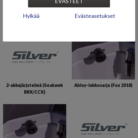
EVÄSTEET
2-akkujärjestelmä (Shark
2-akkujärjestelmä (Tiger)
Hylkää
Evästeasetukset
BRX/CCX, Eagle BRX)
2-akkujärjstelmä (Seahawk
Abloy-lukkosarja (Fox 2018)
BRX/CCX)