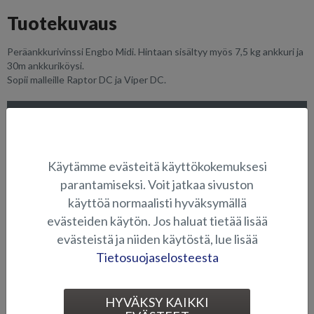
Tuotekuvaus
Peräankkurivinssi Engbo Midi. Hintaan sisältyy myös 7,5 kg ankkuri ja
30m ankkuriköysi.
Sopii malleille Raptor DC ja Viper DC.
SOVELTUVUUS
KUVAGALLERIA
Käytämme evästeitä käyttökokemuksesi
parantamiseksi. Voit jatkaa sivuston
ELEKTRONIIKKA JA MUUT VARUSTEET
käyttöä normaalisti hyväksymällä
evästeiden käytön. Jos haluat tietää lisää
evästeistä ja niiden käytöstä, lue lisää
Tietosuojaselosteesta
HYVÄKSY KAIKKI